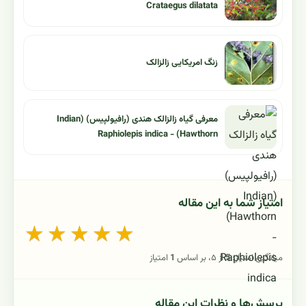
Crataegus dilatata
زنگ امریکایی زالزالک
معرفی گیاه زالزالک هندی (رافیولپیس) (Indian
Hawthorn) - Raphiolepis indica
امتیاز شما به این مقاله
★
★
★
★
★
میانگین امتیاز:
5
از ۵، بر اساس
1
امتیاز
پرسش‌ها و نظرات این مقاله