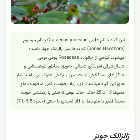
این گیاه با نام علمی Crataegus jonesiae و نام مرسوم
(Jones Hawthorn) که به فارسي زالزالک جونز ناميده
ميشود، گياهي از خانواده Rosaceae بومي بومی
شمال‌شرقی آمریکای شمالی، به‌ویژه مناطق کوهستانی و
جنگل‌های سنگلاخی ایالت مین و نواحی اطراف مي باشد. نياز
هاي اين گياه عبارتند از نور: زیاد رطوبت: کمی مرطوب دماي
محيط: 15 تا 25 خاک: خاک لومی تا شنی با زهکشی خوب،
نسبتاً فقیر تا متوسط، با pH اسیدی تا خنثی (حدود 5.5 تا 7)
زالزالک جونز