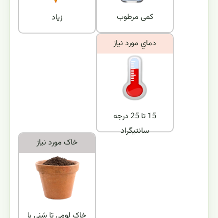
کمی مرطوب
زیاد
دماي مورد نياز
15 تا 25 درجه
سانتیگراد
خاک مورد نياز
خاک لومی تا شنی با