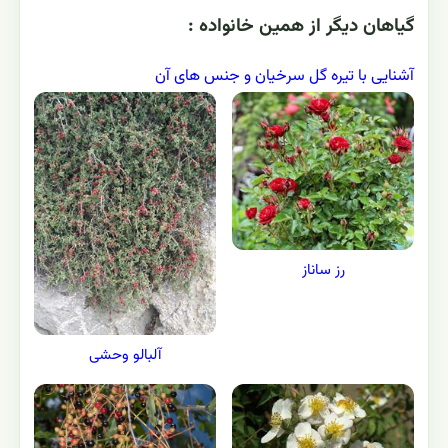
گياهان ديگر از همين خانواده :
آشنایی با تیره گل سرخیان و جنس های آن
رز ساناز
آلبالو وحشی