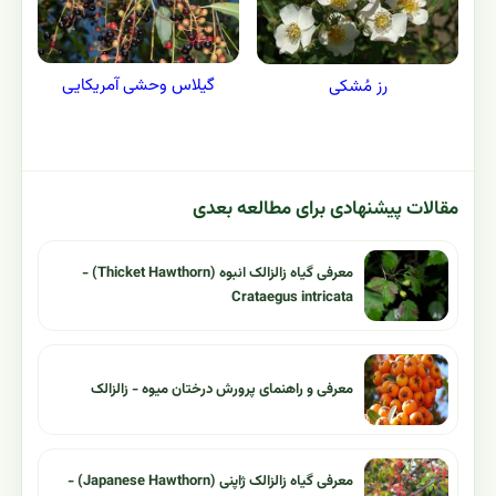
گیلاس وحشی آمریکایی
رز مُشکی
مقالات پیشنهادی برای مطالعه بعدی
معرفی گیاه زالزالک انبوه (Thicket Hawthorn) -
Crataegus intricata
معرفی و راهنمای پرورش درختان میوه - زالزالک
معرفی گیاه زالزالک ژاپنی (Japanese Hawthorn) -