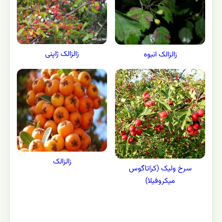
زالزالک ژاپنی
زالزالک انبوه
زالزالک
سرخ ولیک (کراتاگوس
میکروفیلا)