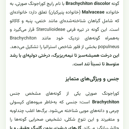
گونه
Brachychiton discolor
با نام رایج کوراجونگ صورتی، به
خانواده
Malvaceae
(خانواده پنیرکیان) تعلق دارد؛ خانواده‌ای
که شامل گیاهان شناخته‌شده‌ای مانند ختمی، پنبه و کاکائو
است. این گونه در تیره فرعی Sterculioideae قرار می‌گیرد و
به‌همراه گونه‌های نزدیک خود مانند Brachychiton
populneus بخشی از فلور شاخص استرالیا را تشکیل می‌دهد.
این درخت همیشه‌سبز تا نیمه‌ریز‌برگ، درختی دولپه‌ای با رشد
متوسط تا نسبتاً تند است.
جنس و ویژگی‌های متمایز
کوراجونگ صورتی یکی از گونه‌های مشخص جنس
Brachychiton
است؛ جنسی که به‌خاطر میوه‌های کپسولی
چرمی و دانه‌های مویی شناخته می‌شود. برگ‌ها اغلب چندلوبه
و متغیرند و این تنوع شکلی، تشخیص صحرایی گونه‌ها را
چالش‌برانگیز می‌کند.
گل‌های درشت، بدون گلبرگ حقیقی و با