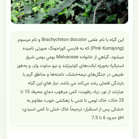
این گیاه با نام علمی Brachychiton discolor و نام مرسوم
(Pink Kurrajong) که به فارسي کوراجونگ صورتی ناميده
ميشود، گياهي از خانواده Malvaceae بومي بومی شرق
استرالیا؛ به‌ویژه ایالت‌های کوئینزلند و نیو ساوت ولز، و به‌طور
طبیعی در جنگل‌های نیمه‌خشک، دامنه‌ها و مناطق گرم با
بارندگی فصلی رشد می‌کند مي باشد. نياز هاي اين گياه
عبارتند از نور: زیاد رطوبت: کمی مرطوب دماي محيط: 15 تا
25 خاک: خاک لومی تا شنی با زهکشی خوب؛ مقاوم به
خشکی پس از استقرار؛ ترجیحاً خاک خنثی تا کمی اسیدی؛
pH حدود 6 تا 7.5