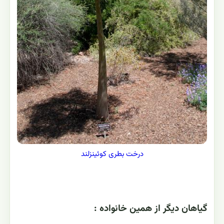
درخت بطری کوئینزلند
گياهان ديگر از همين خانواده :