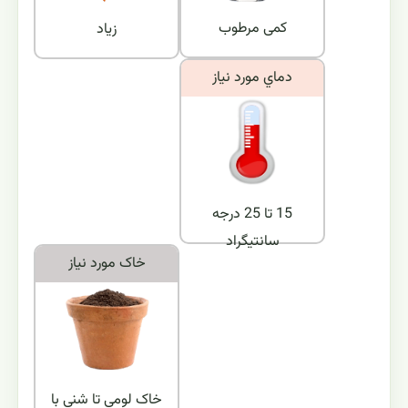
کمی مرطوب
زیاد
دماي مورد نياز
15 تا 25 درجه
سانتیگراد
خاک مورد نياز
خاک لومی تا شنی با