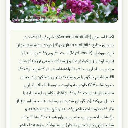
اکمِنا اسمیتی (*Acmena smithii*؛ نام پذیرفته‌شده در
بسیاری منابع: *Syzygium smithii*) درختی همیشه‌سبز از
تیره موردیان (Myrtaceae) است. **بومی** شرق استرالیا
(نیوساوث‌ولز و کوئینزلند) و زیستگاه طبیعی آن جنگل‌های
مرطوب ساحلی و حاشیه آبراهه‌هاست. در **شرایط رشد**،
اقلیم ملایم تا گرم را می‌پسندد؛ بهترین عملکرد را در دمای
حدود ۱۵–۳۰°C دارد و به رطوبت متوسط تا بالا و آبیاری
منظم نیازمند است. **نور**: از آفتاب کامل تا نیم‌سایه را
تحمل می‌کند (در گرمای شدید، نیم‌سایه مناسب‌تر است). از
نظر **خصوصیات ظاهری**، تنه و تاج متراکم داشته و
برگ‌ها ساده، چرمی، بیضوی و براق هستند؛ گل‌ها کوچک،
سفید و پُرپرچم (نمای پف‌دار) و معمولاً در خوشه‌ها ظاهر