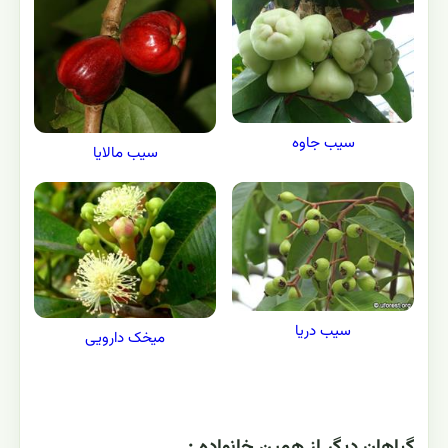
سیب جاوه
سیب مالایا
سیب دریا
میخک دارویی
گياهان ديگر از همين خانواده :