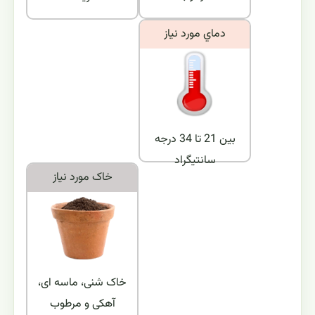
دماي مورد نياز
بین 21 تا 34 درجه
سانتیگراد
خاک مورد نياز
خاک شنی، ماسه ای،
آهکی و مرطوب