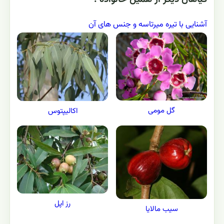
آشنایی با تیره میرتاسه و جنس های آن
گل مومی
اکالیپتوس
رز اپل
سیب مالایا