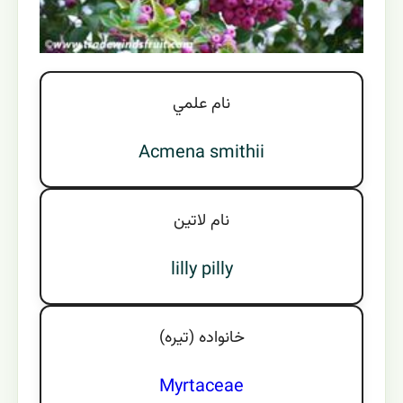
نام علمي
Acmena smithii
نام لاتين
lilly pilly
خانواده (تيره)
Myrtaceae