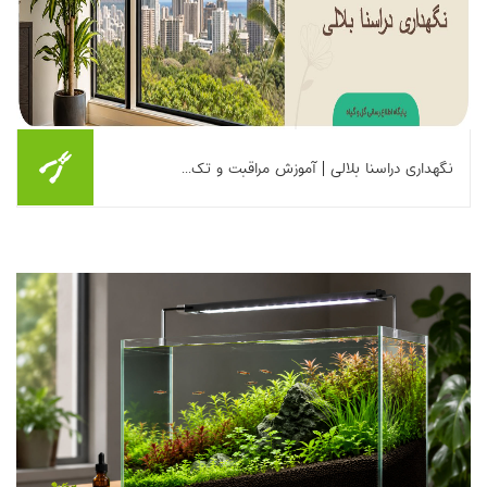
نگهداری دراسنا بلالی | آموزش مراقبت و تک...
برای نگهداری دراسنا بلالی (Dracaena Fragrans) مطابق جدول زیر
عمل کنید: • نور: غیر مستقیم • آبیاری: هر ۷تا ۱۰ روز • دما: بین ۱۸ تا
۲۷ درجه • رطوبت: متوسط ...
بیشتر بخوانیم ...