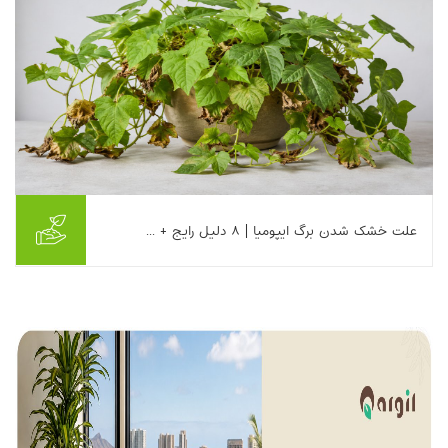
علت خشک شدن برگ ایپومیا | ۸ دلیل رایج + ...
علت خشک شدن برگ ایپومیا معمولا یکی از موارد زیر است: • آبیاری
نادرست • نوسانات دمایی • شرایط نوری نامناسب • آفات گیاهی • فقر
تغذیه‌ای • رطوبت پایین هوا ...
بیشتر بخوانیم ...