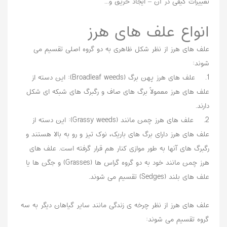
تغییرات کیفی در آن – ایجاد حریق و...
انواع علف های هرز
علف های هرز از نظر شکل ظاهری به دو گروه اصلی تقسیم می
شوند:
1. علف های هرز پهن برگ (Broadleaf weeds): این دسته از
علف های هرز معمولاً برگ های صاف و رگبرگ های شبکه ای شکل
دارند.
2. علف های هرز چمن مانند (Grassy weeds): این دسته از
علف های هرز دارای برگ های باریک، نوک تیز و رو به بالا هستند و
رگبرگ های آنها به طور موازی کنار هم قرار گرفته است. علف های
هرز چمن مانند خود به دو گروه گراس ها (Grasses) و جگن ها یا
علف های بلند (Sedges) تقسیم می شوند.
علف های هرز از نظر چرخه ی زندگی مانند سایر گیاهان دیگر به سه
گروه تقسیم می شوند: