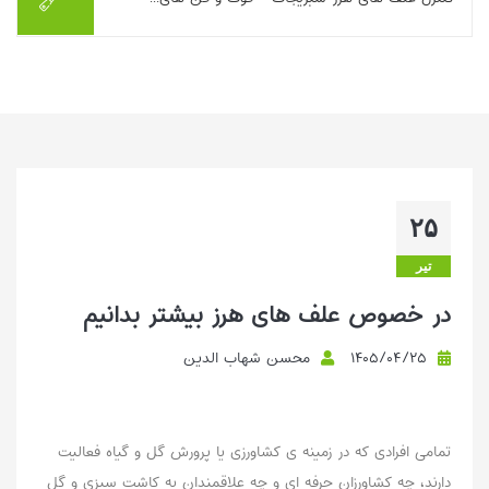
این مطلب راهکارهای تلفیقی کنترل علف‌های هرز در سبزیجات را
تشریح می‌کند. تناوب زراعی با گیاهان رقابت‌پذیر و سایه‌انداز مانند
سیب‌زمینی شیرین، ذرت، سورگوم ...
بیشتر بخوانیم ...
۲۵
تیر
در خصوص علف های هرز بیشتر بدانیم
۱۴۰۵/۰۴/۲۵
محسن شهاب الدین
تمامی افرادی که در زمینه ی کشاورزی یا پرورش گل و گیاه فعالیت
دارند، چه کشاورزان حرفه ای و چه علاقمندان به کاشت سبزی و گل