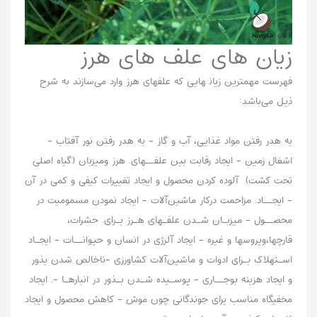
زیان های علف های هرز
ﻓﻬﺮﺳﺖ ﻣﻬﻤﺘﺮﯾﻦ زﯾﺎﻧ ﻬﺎﯾﯽ ﮐﻪ ﻋﻠﻔﻬﺎی ﻫﺮز وارد ﻣﯽﺳﺎزﻧﺪ ﺑﻪ ﺷﺮح
ذﯾﻞ ﻣﯽﺑﺎﺷﺪ:
ﺑﻪ ﻫﺪر رﻓﺘﻦ ﻣﻮاد ﻏﺬاﯾﯽ، آب و ﮔﺎز - ﺑﻪ ﻫﺪر رﻓﺘﻦ ﻧﻮر آﻓﺘﺎب -
اﺷﻐﺎل زﻣﯿﻦ - اﯾﺠﺎد رﻗﺎﺑﺖ ﺑﯿﻦ ﻋﻠﻔــﻬﺎی. ﻫﺮز وﻣﯿﺰﺑﺎن (ﮔﯿﺎه اﺻﻠﯽ
ﺗﺤﺖ ﮐﺸﺖ) آلوده کردن محصول و ایجاد تغییرات ﮐﯿﻔﯽ و ﮐﻤﯽ در آن
- اﯾﺠــﺎد. ﻣﺰاﺣﻤﺖ درﮐﺎر ﻣﺎﺷﯿﻦآﻻت - اﯾﺠﺎد ﻧﻤﻮدن ﻣﺴﻤﻮﻣﯿﺖ در
ﻣﺤﺼــﻮل - ﻣﯿﺰﺑـﺎن ﺷـﺪن ﻋﻠﻔـﻬﺎی ﻫـﺮز ﺑـﺮای. ﺣﺸﺮات،
ﻗﺎرﭼﻬﺎ،وﯾﺮوﺳﻬﺎ و ﻏﯿﺮه - اﯾﺠﺎد آﻟﺮژی در اﻧﺴﺎن و ﺣﯿﻮاﻧــﺎت - اﯾﺠـﺎد
اﺳـﺘﻬﻼک ﺑـﺮای ادوات و ﻣﺎﺷﯿﻦآﻻت ﮐﺸﺎورزی -ﻧﺎﺧﺎﻟﺺ ﺷﺪن ﺑﺬور
و اﯾﺠﺎد ﻫﺰﯾﻨﻪ ﺑﻮﺟــﺎری - ﭘﻮﺳـﯿﺪه ﺷـﺪن ﺑـﺬور در اﻧﺒﺎرﻫـﺎ -. ایجاد
مخفیگاه مناسب برای جوندگانی چون موش - کاهش محصول و ایجاد