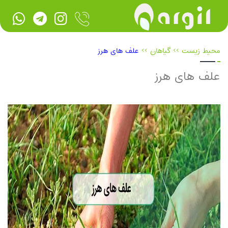
محیط زیست
>>
گیاهان
>>
علف های هرز
علف های هرز