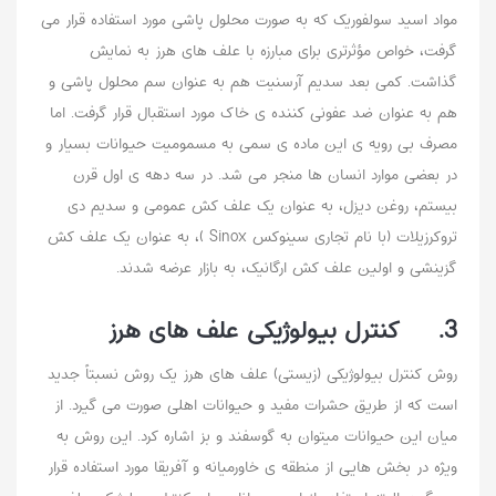
مواد اسید سولفوریک که به صورت محلول پاشی مورد استفاده قرار می
گرفت، خواص مؤثرتری برای مبارزه با علف های هرز به نمایش
گذاشت. کمی بعد سدیم آرسنیت هم به عنوان سم محلول پاشی و
هم به عنوان ضد عفونی کننده ی خاک مورد استقبال قرار گرفت. اما
مصرف بی رویه ی این ماده ی سمی به مسمومیت حیوانات بسیار و
در بعضی موارد انسان ها منجر می شد. در سه دهه ی اول قرن
بیستم، روغن دیزل، به عنوان یک علف کش عمومی و سدیم دی
تروکرزیلات (با نام تجاری سینوکس Sinox )، به عنوان یک علف کش
گزینشی و اولین علف کش ارگانیک، به بازار عرضه شدند.
3. کنترل بیولوژیکی علف های هرز
روش کنترل بیولوژیکی (زیستی) علف های هرز یک روش نسبتاً جدید
است که از طریق حشرات مفید و حیوانات اهلی صورت می گیرد. از
میان این حیوانات میتوان به گوسفند و بز اشاره کرد. این روش به
ویژه در بخش هایی از منطقه ی خاورمیانه و آفریقا مورد استفاده قرار