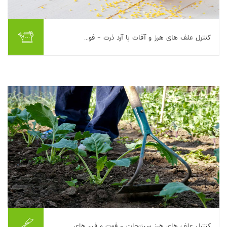
کنترل علف های هرز و آفات با آرد ذرت - فو...
گلوتن آرد ذرت (کنجاله گلوتن ذرت، CGM) محصول جانبی آسیاب
مرطوب ذرت است که به‌عنوان علف‌کش طبیعی پیش‌رویش برای
کاهش جوانه‌زنی بذر علف‌های هرز معرفی می‌شود....
بیشتر بخوانیم ...
کنترل علف های هرز سبزیجات - فوت و فن های...