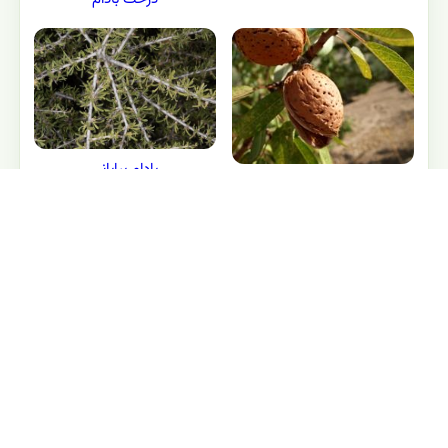
بادام بیابانی
بادام معمولی
گياهان ديگر از همين خانواده :
آشنایی با تیره گل سرخیان و جنس های آن