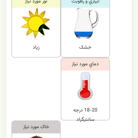
آبياري و رطوبت
نور مورد نياز
خشک
زیاد
دماي مورد نياز
18-20 درجه
سانتیگراد
خاک مورد نياز