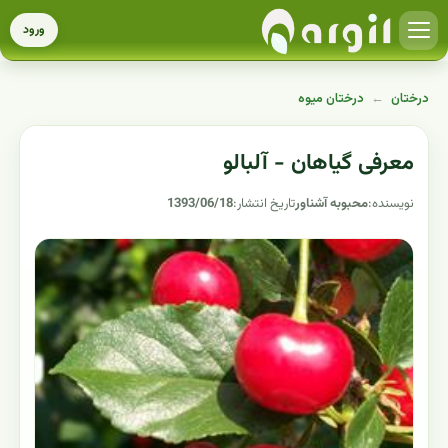
ورود
درختان
←
درختان میوه
معرفی گیاهان - آلبالو
نویسنده:
محبوبه آشناور
تاریخ انتشار:
1393/06/18