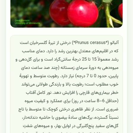
آلبالو (*Prunus cerasus*) درختی از تیرهٔ گلسرخیان است
که در اقلیم‌های معتدل بهترین رشد را دارد. دمای مناسب
رشد معمولاً 15 تا 25 درجهٔ سانتی‌گراد است و برای گل‌دهی و
میوه‌دهی به دورهٔ سرمای زمستانه (چند صد ساعت دمای
پایین، حدود 0 تا 7 درجه) نیاز دارد. رطوبت متوسط و تهویهٔ
خوب مطلوب است؛ رطوبت بالا و بارندگی طولانی می‌تواند
خطر بیماری‌های قارچی را افزایش دهد. نور کامل آفتاب
(حداقل 6–8 ساعت در روز) برای عملکرد و کیفیت میوه
ضروری است. از نظر ظاهری درختی کوچک تا متوسط با تاج
نسبتاً گسترده، برگ‌های سادهٔ بیضوی با حاشیه دندانه‌دار،
گل‌های سفیدِ پنج‌گلبرگی در اوایل بهار، و میوه‌های شفتِ