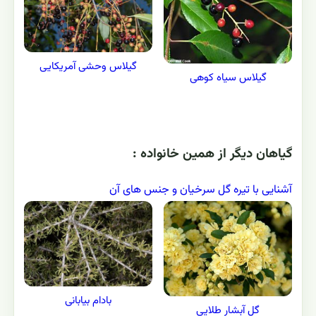
گیلاس وحشی آمریکایی
گیلاس سیاه کوهی
گياهان ديگر از همين خانواده :
آشنایی با تیره گل سرخیان و جنس های آن
بادام بیابانی
گل آبشار طلایی