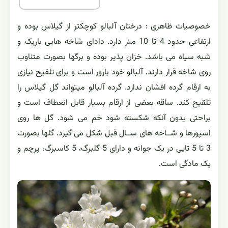
خصوصیات ظاهری : درختان آلبالو کوچکتر از گیلاس بوده و
ارتفاعی حدود 4 تا 10 متر دارد. دادای شاخه هایی باریک و
شبه سیاه می باشد. خزان پذیر بوده و برگها بصورت متناوب
روی شاخه قرار دارند. آلبالو خود بارور است و برای تلقیح نیازی
به ارقام گرده افشان ندارد. گرده ‌آلبالو میتواند گل گیلاس را
تلقیح کند. ساقه بعضی از ارقام بسیار قابل انعطاف است و
براحتی بدون آنکه شکسته شود خم می شود. گل ها روی
اسپورها و شــاخه های ســال قبل شکل می گیرد. گلها بصورت
3 تا 5 تایی در یک جوانه و دارای 5 گلبرگ، 5 کاسبرگ، پرچم و
یک مادگی است.