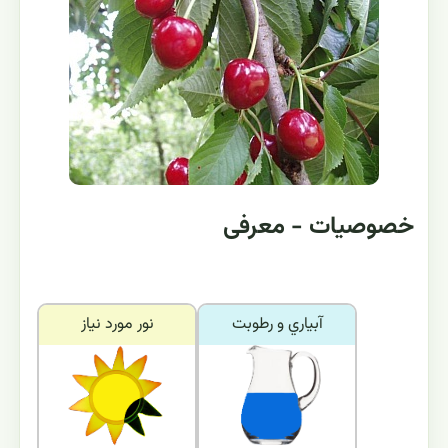
خصوصیات - معرفی
آبياري و رطوبت
نور مورد نياز