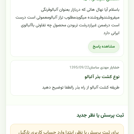
باسلام آیا نهال هائی که دربازار بعنوان آلبالوفرنگی
میفروشندوفروشنده میگویدمطلوب تراز آلبالومعمولی است درست
است درضمن غیرازدرشت تربودن محصول چه تفاوتی باآلبالوی
ایرانی دارد
مشاهده پاسخ
خشایار مهدی ساسان
1395/09/22
نوع کشت بذر آلبالو
طریقه کشت آلبالو از راه بذر رالطفا توضیح دهید
ثبت پرسش یا نظر جدید
برای ثبت پرسش یا نظر، ابتدا وارد حساب کاربری نارگیل