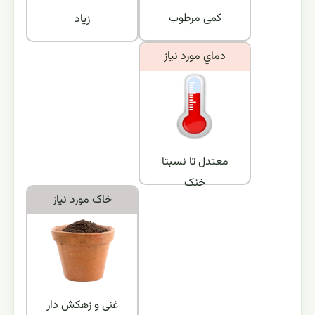
کمی مرطوب
زیاد
دماي مورد نياز
معتدل تا نسبتا
خنک
خاک مورد نياز
غنی و زهکش دار