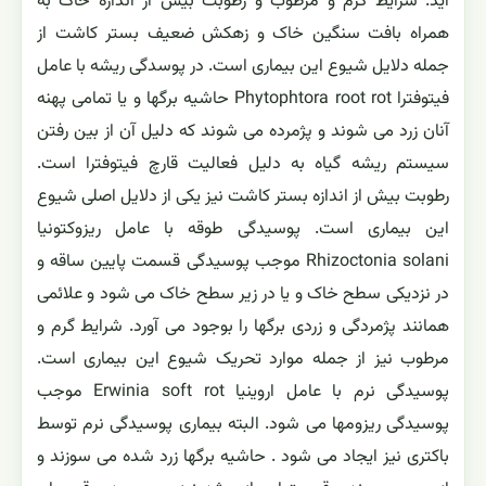
آید. شرایط گرم و مرطوب و رطوبت بیش از اندازه خاک به
همراه بافت سنگین خاک و زهکش ضعیف بستر کاشت از
جمله دلایل شیوع این بیماری است. در پوسدگی ریشه با عامل
فیتوفترا Phytophtora root rot حاشیه برگها و یا تمامی پهنه
آنان زرد می شوند و پژمرده می شوند که دلیل آن از بین رفتن
سیستم ریشه گیاه به دلیل فعالیت قارچ فیتوفترا است.
رطوبت بیش از اندازه بستر کاشت نیز یکی از دلایل اصلی شیوع
این بیماری است. پوسیدگی طوقه با عامل ریزوکتونیا
Rhizoctonia solani موجب پوسیدگی قسمت پایین ساقه و
در نزدیکی سطح خاک و یا در زیر سطح خاک می شود و علائمی
همانند پژمردگی و زردی برگها را بوجود می آورد. شرایط گرم و
مرطوب نیز از جمله موارد تحریک شیوع این بیماری است.
پوسیدگی نرم با عامل اروینیا Erwinia soft rot موجب
پوسیدگی ریزومها می شود. البته بیماری پوسیدگی نرم توسط
باکتری نیز ایجاد می شود . حاشیه برگها زرد شده می سوزند و