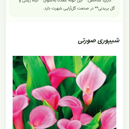
**کاربرد شاخص:** این گونه عمدتاً به‌عنوان **گیاه زینتی و
گل بریدنی** در صنعت گل‌آرایی شهرت دارد.
شیپوری صورتی