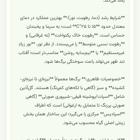
رشد می‌کند.
**شرایط رشد (دما، رطوبت، نور):** بهترین عملکرد در دمای
معتدل حدود **۱۵ تا ۲۵°C** است؛ به سرما و یخبندان
حساس است. **رطوبت خاک یکنواخت** (نه غرقابی) و
**رطوبت نسبی متوسط** را می‌پسندد. از نظر نور، **نور زیادِ
غیرمستقیم** یا **نیم‌سایه روشن** مناسب‌تر است؛ آفتاب
تند ظهر می‌تواند باعث سوختگی برگ‌ها شود.
**خصوصیات ظاهری:** برگ‌ها معمولاً **نیزه‌ای تا نیزه‌ای-
کشیده** و سبز (گاهی با لکه‌های کم‌رنگ) هستند. گل‌آذین
شامل **اسپات/پوشینه قیفی-شیپوری صورتی** (گاهی
صورتی پررنگ تا متمایل به ارغوانی) است که اطراف
**اسپادیس** مرکزی را می‌گیرد؛ این ساختار همان بخش
زینتی اصلی گیاه محسوب می‌شود.