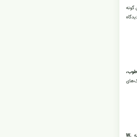
 گونه
یدگاه
طوب،
ک‌های
نه
W.