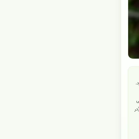
.
ی
در