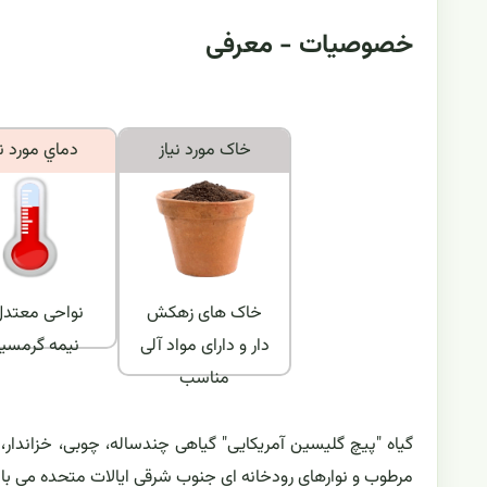
خصوصیات - معرفی
خاک مورد نياز
دماي مورد ني
خاک های زهکش
نواحی معتدل 
دار و دارای مواد آلی
نیمه گرمسی
مناسب
گیاه "پیچ گلیسین آمریکایی" گیاهی چندساله، چوبی، خزاندار، ر
مرطوب و نوارهای رودخانه ای جنوب شرقی ایالات متحده می با