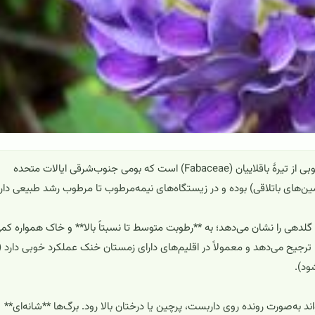
پیچ گلیسین آمریکایی (*Wisteria frutescens*) یک پیچندهٔ چوبی از تیرهٔ باقلاییان (Fabaceae) است که بومی جنوب‌شرقی ایالات متحده
زمین‌های باتلاقی) بوده و در زیستگاه‌های نیمه‌مرطوب تا مرطوب رشد طبیعی دارد
ین گلدهی را نشان می‌دهد؛ به **رطوبت متوسط تا نسبتاً بالا** و خاک همواره کم
جیح می‌دهد و معمولاً در اقلیم‌های دارای زمستان خنک عملکرد خوبی دارد (
ود).
 به‌صورت رونده روی داربست، پرچین یا درختان بالا رود. برگ‌ها **شانه‌ای**