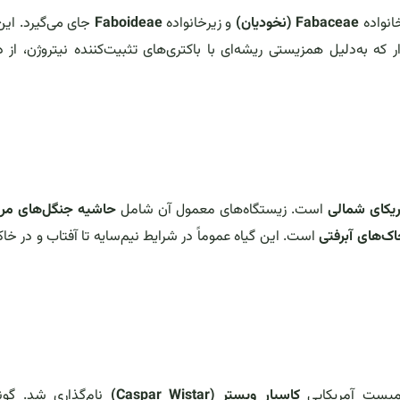
انواده
Fabaceae (نخودیان)
و زیرخانواده
Faboideae
جای می‌گیرد. این
که به‌دلیل همزیستی ریشه‌ای با باکتری‌های تثبیت‌کننده نیتروژن، از د
یکای شمالی
است. زیستگاه‌های معمول آن شامل
حاشیه جنگل‌های مر
خاک‌های آبرفتی
است. این گیاه عموماً در شرایط نیم‌سایه تا آفتاب و در خا
ومیست آمریکایی
کاسپار ویستر (Caspar Wistar)
نام‌گذاری شد. گو