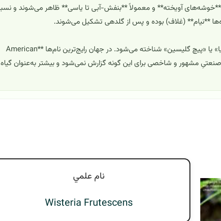
 **خوشه‌های آویخته** و معمولاً **بنفش-آبی تا یاسی** ظاهر می‌شوند و نس
وه‌ها **نیام** (غلاف) بوده و پس از گلدهی تشکیل می‌شوند.
**نام‌های رایج**: در ایران معمولاً با نام‌های «گلیسین»، «ویستریا» یا «پیچ گلیسین» شناخته می‌شود. در جهان رایج‌ترین نام‌ها **American
هستند. (کاربرد دارویی یا صنعتیِ مشهور و شاخصی برای این گونه گزارش نمی‌شود و بیشتر به‌عنوان گیاه
نام علمي
Wisteria Frutescens