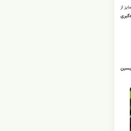
یز از
‌گیری
یسین