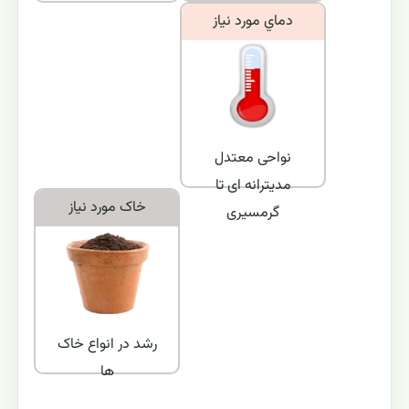
دماي مورد نياز
نواحی معتدل
مدیترانه ای تا
خاک مورد نياز
گرمسیری
رشد در انواع خاک
ها