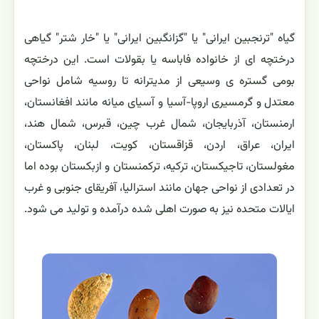
گیاه "ترنجبین ایرانی" یا "گزانگبین ایرانی" یا "خار شتر" گیاهی
درختچه ای از خانواده فاباسه یا بقولات است. این درختچه
بومی گستره ی وسیعی از مدیترانه تا روسیه شامل نواحی
معتدل و گرمسیری اروپا-آسیا و آسیای میانه مانند افغانستان،
ارمنستان، آذربایجان، شمال غرب چین، قبرس، شمال هند،
ایران، عراق، اردن، قزاقستان، کویت، لبنان، پاکستان،
مغولستان، تاجیکستان، ترکیه، ترکمنستان و ازبکستان بوده اما
در تعدادی از نواحی جهان مانند استرالیا، آفریقای جنوبی و غرب
ایالات متحده نیز به صورت اهلی شده درآمده و تولید می شود.