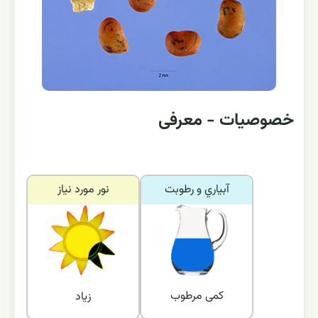
خصوصیات - معرفی
آبياري و رطوبت
نور مورد نياز
کمی مرطوب
زیاد