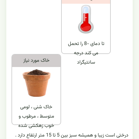
تا دمای -8 را تحمل
می کند درجه
خاک مورد نياز
سانتیگراد
خاک شنی ، لومی
متوسط ، مرطوب و
خوب زهکشی شده
درختى است زيبا و همیشه سبز بین 5 تا 15 متر ارتفاع دارد .