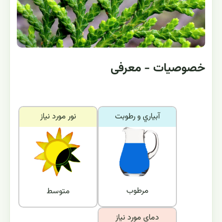
خصوصیات - معرفی
آبياري و رطوبت
نور مورد نياز
مرطوب
متوسط
دماي مورد نياز