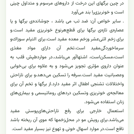
در چين برگهاى اين درخت از داروهاى مرسوم و متداول چينى
است و خونريزى‌را بند مى‌آورد
. ساير خواص آن: ضد تب می باشد ، جوشانده‌ی برگها و يا
عصاره‌ی تازه‌ی برگها براى قطع‌هرنوع خونريزى مفيد است‌.و
براى زخم اثنى‌عشر وزخم معده مفيد است‌.براى التيام سوزاك‌و
سرماخوردگى‌مفید است.تخم آن داراى مواد مغذى
است‌،مسكن‌است‌، اشتهاآور مى‌باشد،.در مواردطپش قلب به
عنوان داروى مؤثرى تجويز مى‌شود و به علاوه براى بى‌خوابى
وعصبانيت مفيد است‌.سرفه را تسكين مى‌دهد،و براى ناراحتى
واختلالات تشنجى اطفال اثر مفيد دارد.از برگها و تخم آن براى
معالجه‌ی خونريزى وتسكين دردهاى روماتيسمى و بيمارى‌هاى
زنان استفاده مى‌شود.
استعمال خارجى براى رفع ناراحتى‌هاى‌پوستى مفيد
مى‌باشد.براى رويش مو در محل‌زخمها كه موى آن ريخته باشد
نافع است‌.در موارد اسهال خونى و تهوع نيز بسيار مفيد است‌.