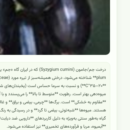
**۲۰–۳۵°C**) و نسبت به سرما حساس است (یخبندان‌های شد
میوه‌دهی بهتر است. رطوبت **متوسط تا بالا** را می‌پسندد و با 
**مقاوم به خشکی** است. برگ‌ها **چرمی، بیضی و براق** و غالباً 
هستند. میوه‌ها **شبه‌توتی، بیضی تا گرد** و در رسیدگی به رنگ
گیاه به‌طور سنتی به‌ویژه به دلیل کاربردهای **دارویی ضد دیاب
**آبمیوه، مربا و فرآورده‌های تخمیری** نیز استفاده می‌شود.