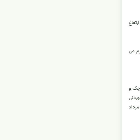
رتفاع
م می
چک و
وردنی
مرداد