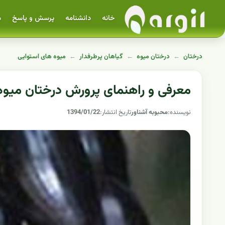
خانه
دانشنامه
پرسش و پاسخ
م
درختان
←
درختان میوه
←
گیاهان پرطرفدار
←
میوه های استوایی
معرفی و راهنمای پرورش درختان میوه
نویسنده:
محبوبه آشناور
تاریخ انتشار:
1394/01/22