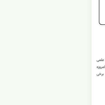
علمی
امروزه
 برخی