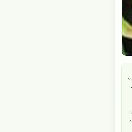
حدود
ن
د