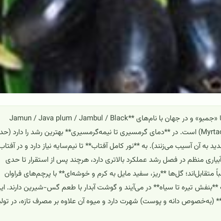
درخت جم/جامون (Syzygium cumini) که در ایران گاه «جم» یا «جمبو» و در جهان با نام‌های **Jamun / Java plum / Jambul / Black
plum** شناخته می‌شود، درختی همیشه‌سبز از تیره مورد (Myrtaceae) است. در **دمای گرمسیری تا نیمه‌گرمسیری** بهترین رشد را دارد (
ید به آن آسیب می‌زنند). به **نور کامل آفتاب** تا نیم‌سایه نیاز دارد و در آفتاب
آبیاری منظم در فصل رشد عملکرد بالاتری دارد، هرچند پس از استقرار تا حدی
متقابل‌اند؛ گل‌ها **ریز، سفید مایل به کرم و خوشه‌ای** با پرچم‌های فراوان
 **بنفش تیره تا سیاه** در می‌آیند و گوشت آبدار با طعم گس-شیرین دارند. ای
ت** (به‌خصوص دانه و پوست) شهرت دارد و میوه آن علاوه بر مصرف تازه، در تولی