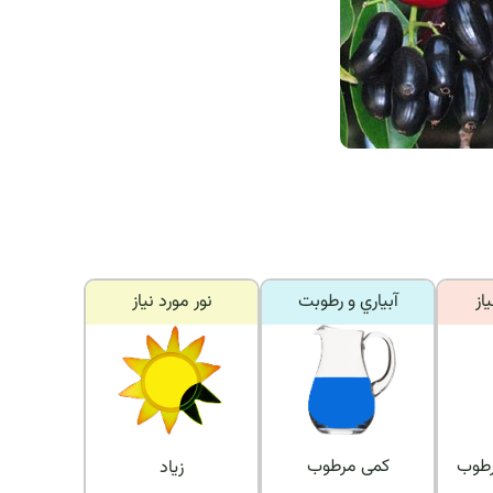
از
آبياري و رطوبت
نور مورد نياز
رطوب
کمی مرطوب
زیاد