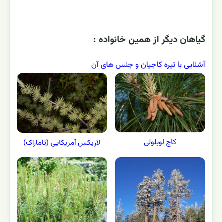
گياهان ديگر از همين خانواده :
آشنایی با تیره کاجیان و جنس های آن
کاج لوبلولی
لاریکس آمریکایی (تاماراک)