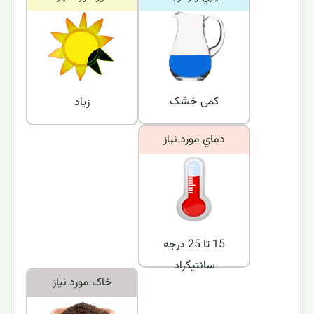
کمی خشک
زیاد
دماي مورد نياز
15 تا 25 درجه
سانتیگراد
خاک مورد نياز