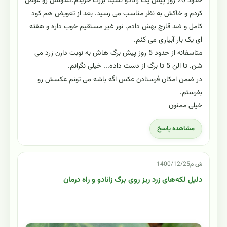
حدود 20 روز پیش یک زانادو نسبتا بزرگ خریدم.کلدونش رو عوض
کردم و خاکش به نظر مناسب می رسید. بعد از تعویض هم کود
کامل و ضد قارچ بهش دادم. نور غیر مستقیم خوب داره و هفته
ای یک بار آبیاری می کنم.
متاسفانه از حدود 5 روز پیش برگ هاش به نوبت دارن زرد می
شن. تا الن 5 تا برگ از دست داده... خیلی نگرانم.
در ضمن امکان فرستادن عکس اگه باشه می تونم عکسش رو
بفرستم.
خیلی ممنون
مشاهده پاسخ
ش م
1400/12/25
دلیل لکه‌های زرد ریز روی برگ زانادو و راه درمان