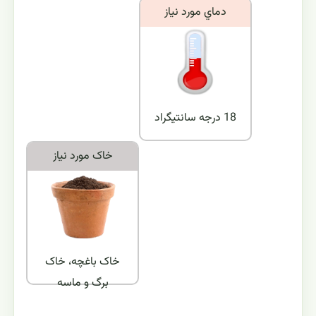
دماي مورد نياز
18 درجه سانتیگراد
خاک مورد نياز
خاک باغچه، خاک
برگ و ماسه