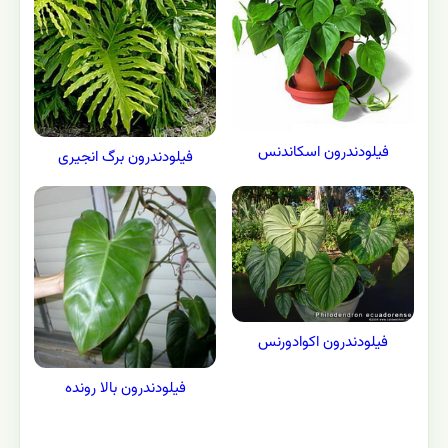
فیلودندرون اسکاندنس
فیلودندرون برگ انجیری
فیلودندرون اکوادورنس
فیلودندرون بالا رونده