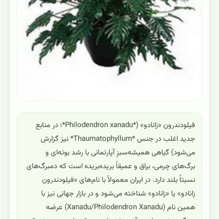
فیلودندرون «زانادو» (*Philodendron xanadu*؛ در منابع
جدید اغلب در جنس *Thaumatophyllum* نیز گزارش
می‌شود) گیاهی همیشه‌سبزِ آپارتمانی با رشد بوته‌ای و
برگ‌های چرمی، براق و عمیقاً برید‌ه‌بریده است که دمبرگ‌های
نسبتاً بلند دارد. در ایران معمولاً با نام‌های «فیلودندرون
زانادو» یا «زانادو» شناخته می‌شود و در بازار جهانی نیز با
همین نام (Xanadu/Philodendron Xanadu) عرضه