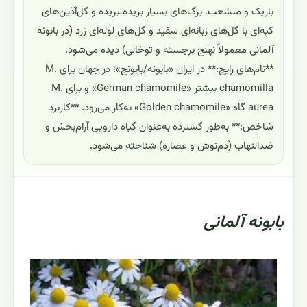
باریک و منشعب، برگ‌های بسیار بریده‌ـبریده و گل‌آذین‌های
کپه‌ای با گل‌های زبانه‌ای سفید و گل‌های لوله‌ای زرد (در بابونه
آلمانی معمولاً نهنج برجسته و توخالی) دیده می‌شود.
**نام‌های رایج:** در ایران «بابونه/بابونج»؛ در جهان برای M.
chamomilla بیشتر «German chamomile» و برای M.
aurea گاه «Golden chamomile» به‌کار می‌رود. **کاربرد
شاخص:** به‌طور گسترده به‌عنوان گیاه دارویی آرام‌بخش و
ضدالتهاب (دم‌نوش و عصاره) شناخته می‌شود.
بابونه آلمانی