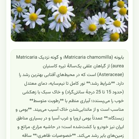
بابونه (Matricaria chamomilla؛ و گونه نزدیک Matricaria
aurea) از گیاهان علفی یک‌سالهٔ تیره کاسنیان
(Asteraceae) است که در محیط‌های آفتابی بهترین رشد را
دارد. **شرایط رشد:** نور کامل تا نیم‌سایه، دمای معتدل
(حدود 15 تا 25 درجهٔ سانتی‌گراد) و خاک سبک با زهکشی
خوب را می‌پسندد؛ آبیاری منظم با **رطوبت متوسط**
مناسب است و از ماندابی‌شدن خاک آسیب می‌بیند. **بومی و
زیستگاه:** عمدتاً بومی اروپا و غرب آسیا و در بسیاری مناطق
ایران نیز خودرو یا کشت‌شده است؛ در حاشیه مزارع، مراتع و
زمین‌های بایر رشد می‌کند. **خصوصیات ظاهری:** ساقه