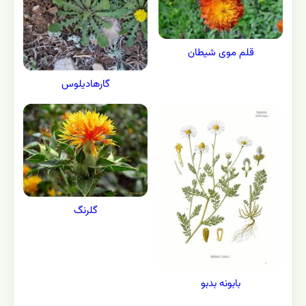
قلم موی شیطان
گارهادیلوس
گلرنگ
بابونه بدبو