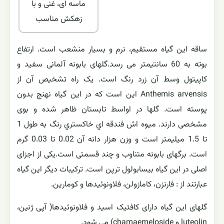
ماسه ای، غنی و با
زهکش مناسب
ساقه این گیاه مستقیم، نرم و بسیار منشعب است. ارتفاع
بوته به 60 سانتیمتر می رسد.گلهای بابونه آلمانی سفید و
کاپیتول وسط آن زرد رنگ است. یک راه تشخیص آن از
Anthemis arvensis این است که در این گیاه نهنج بدون
پوسته است. گلها در اواسط تابستان ظاهر شده و بوی
مشخصی دارند. ميوه اش فندقه اي خاكستري رنگ به طول 1
تا 1.5 میلیمتر است و وزن هزار دانه آن 0.02 تا 0.03 گرم
است. برگهای بابونه متناوب و چند قسمتی است.یکی از اجزای
اصلی در این گیاه بیسابولول ترپن است. ترکیبات دیگر این گیاه
عبارتند از : فارنزن، کامازولن، فلاونوئیدها و کومارین.
گلهای این گیاه دارای کافئیک اسید و فلاونوئیدها( آپی ژنین،
luteolin و chamaemeloside) می شود.