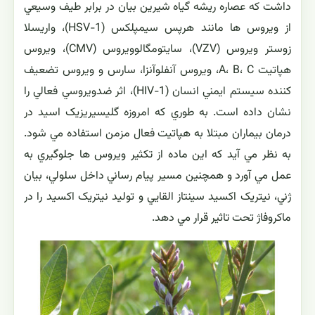
داشت که عصاره ريشه گياه شيرين بيان در برابر طيف وسيعي
از ويروس ها مانند هرپس سيمپلکس (HSV-1)، واريسلا
زوستر ويروس (VZV)، سايتومگالوويروس (CMV)، ويروس
هپاتيت A، B، C، ويروس آنفلوآنزا، سارس و ويروس تضعيف
کننده سيستم ايمني انسان (HIV-1)، اثر ضدويروسي فعالي را
نشان داده است. به طوري که امروزه گليسيريزيک اسيد در
درمان بيماران مبتلا به هپاتيت فعال مزمن استفاده مي شود.
به نظر مي آيد که اين ماده از تكثير ويروس ها جلوگيري به
عمل مي آورد و همچنين مسير پيام رساني داخل سلولي، بيان
ژني، نيتريک اکسيد سينتاز القايي و توليد نيتريک اکسيد را در
ماکروفاژ تحت تاثير قرار مي دهد.