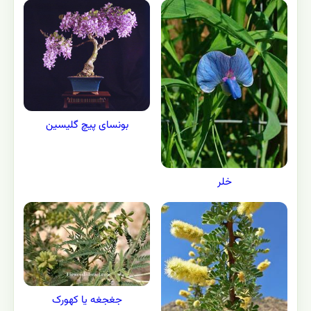
بونسای پیچ گلیسین
خلر
جغجغه یا کهورک