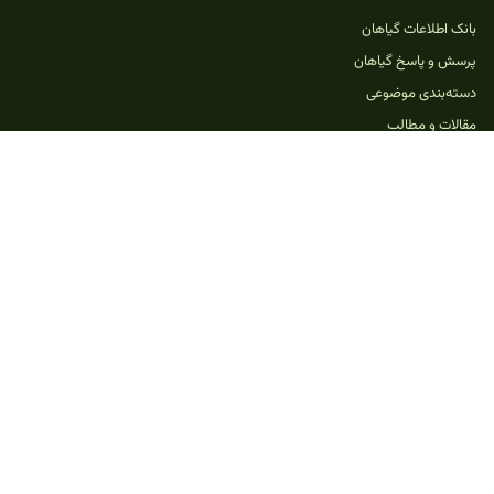
بانک اطلاعات گیاهان
پرسش و پاسخ گیاهان
دسته‌بندی موضوعی
مقالات و مطالب
خدمات و امکانات
بازی‌های گیاهی
ثبت پرسش جدید
حمایت از نارگیل
تماس با ما
یادداشت
مطالب سایت نارگیل با هدف آموزش و افزایش آگاهی منتشر می‌شود. برای تشخیص
بیماری‌های جدی گیاهان، شرایط محیطی، خاک، آبیاری و تصاویر دقیق گیاه باید بررسی شود.
© 2026 نارگیل - همه حقوق محفوظ است.