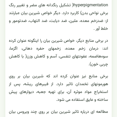
hyperpigmentation( تشکیل رنگدانه های مضر و تغییر رنگ
برخی نواحی بدن) کاربرد دارد. دیگر خواص شیرین بیان عبارتند
از: ضدزخم معده، ملین، ضد دیابت، ضد التهاب، ضدتومور و
خلط آور .
در برخی منابع دیگر، خواص شیرین بیان را اینگونه عنوان کرده
اند: درمان زخم معده، زخمهای حفره دهانی، اگزما،
سوءهاضمه، عفونتهای تنفسی، آسم و کاهش وزن( با کاهش
چربی خون).
برخی منابع نیز عنوان کرده اند که شیرین بیان بر روی
هورمونهای تخمدان تاثیر دارد. از فیبرهای ریشه، پس از
استخراج مواد موثره آن، برای تهیه جعبه، دیوارهای پیش
ساخته و عایق استفاده می شود.
مطالعه ای درباره تاثیر شیرین بیان بر روی چند ویروس بیان