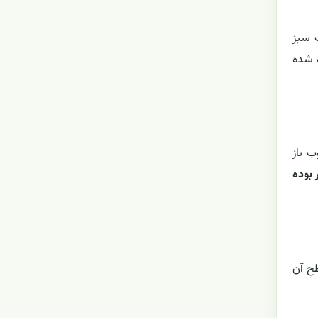
 برگ سبز
ه شده
ب باز
 بوده
و سطح آن