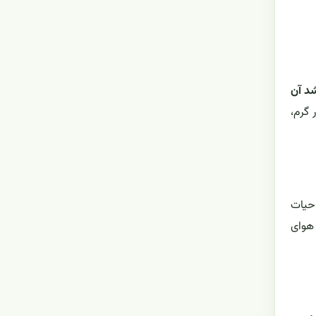
د آن
بسیار گرم،
 حیات
 هوای