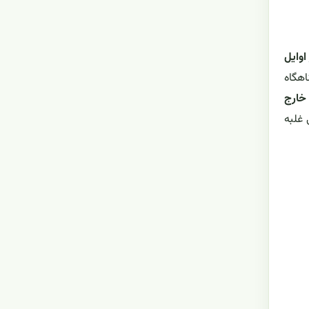
 اوایل
اهگاه
خارج
 غلبه