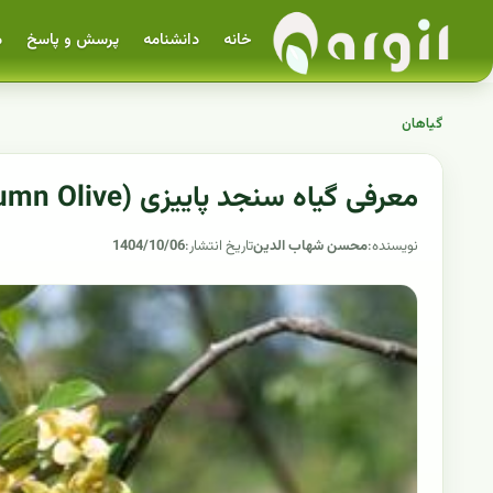
خانه
دانشنامه
پرسش و پاسخ
م
گیاهان
معرفی گیاه سنجد پاییزی (Autumn Olive) - Elaeagnus umbellata
نویسنده:
محسن شهاب الدین
تاریخ انتشار:
1404/10/06