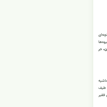
چه‌ای
میوه‌ها
ن، در
حاشیه
 طیف
 فقیر