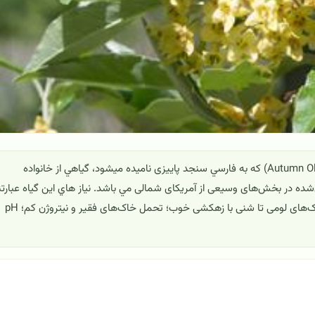
این گیاه با نام علمی Elaeagnus umbellata و نام مرسوم (Autumn Olive) که به فارسي سنجد پاییزی ناميده ميشود، گياهي از خانواده
؛ طبیعی‌شده در بخش‌های وسیعی از آمریکای شمالی مي باشد. نياز هاي اين گياه عبارتن
از نور: زیاد رطوبت: کمی مرطوب دماي محيط: 15 تا 25 خاک: خاک‌های لومی تا شنی با زهکشی خوب؛ تحمل خاک‌های فقیر و نیتروژن کم؛ pH