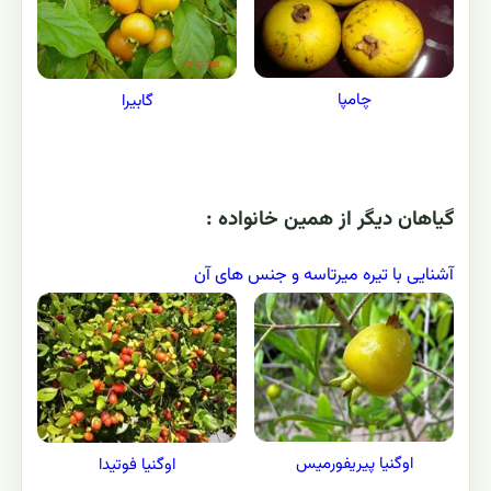
چامپا
گابیرا
گياهان ديگر از همين خانواده :
آشنایی با تیره میرتاسه و جنس های آن
اوگنیا پیریفورمیس
اوگنیا فوتیدا