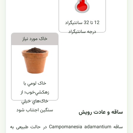
12 تا 32 سانتيگراد
درجه سانتیگراد
خاک مورد نياز
خاک لومي با
زهکشي‌خوب؛ از
خاک‌هاي خيلي
سنگين اجتناب شود
ساقه و عادت رویش
ساقه‌ Campomanesia adamantium در حالت طبیعی به