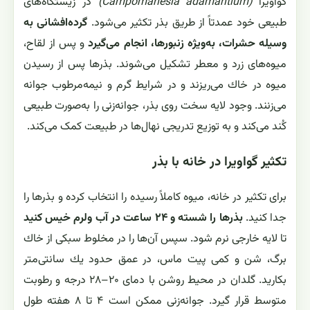
گواویرا
(Campomanesia adamantium)
در زیستگاه‌های
طبیعی خود عمدتاً از طریق بذر تكثیر می‌شود.
گرده‌افشانی به
وسیله حشرات، به‌ویژه زنبورها، انجام می‌گیرد
و پس از لقاح،
میوه‌های زرد و معطر تشكیل می‌شوند. بذرها پس از رسیدن
میوه در خاك می‌ریزند و در شرایط گرم و نیمه‌مرطوب جوانه
می‌زنند. وجود لایه سخت روی بذر، جوانه‌زنی را به‌صورت طبیعی
كُند می‌كند و به توزیع تدریجی نهال‌ها در طبیعت كمک می‌كند.
تکثیر گواویرا در خانه با بذر
برای تكثیر در خانه، میوه كاملاً رسیده را انتخاب كرده و بذرها را
جدا كنید.
بذرها را شسته و ۲۴ ساعت در آب ولرم خیس كنید
تا لایه خارجی نرم شود. سپس آن‌ها را در مخلوط سبكی از خاك
برگ، شن و كمی پیت ماس، در عمق حدود یك سانتی‌متر
بكارید. گلدان در محیط روشن با دمای ۲۰–۲۸ درجه و رطوبت
متوسط قرار گیرد. جوانه‌زنی ممكن است ۴ تا ۸ هفته طول