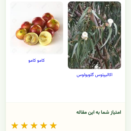
کامو کامو
اکاليپتوس گلوبولوس
امتیاز شما به این مقاله
★
★
★
★
★