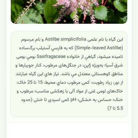
این گیاه با نام علمی Astilbe simplicifolia و نام مرسوم
(Simple-leaved Astilbe) که به فارسي آستیلب برگ‌ساده
ناميده ميشود، گياهي از خانواده Saxifragaceae بومي بومی
شرق آسیا؛ به‌ویژه ژاپن، در جنگل‌های مرطوب، کنار جویبارها و
مناطق کوهستانی معتدل مي باشد. نياز هاي اين گياه عبارتند
از نور: زیاد رطوبت: کمی مرطوب دماي محيط: 15 تا 25 خاک:
خاک‌های لومی غنی از مواد آلی با زهکشی مناسب؛ مرطوب و
خنک؛ حساس به خشکی؛ pH کمی اسیدی تا خنثی (حدود
5.5 تا 7)