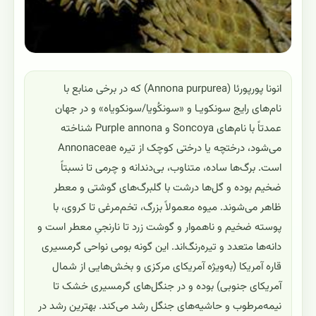
انونا پورپورئا (Annona purpurea) که در برخی منابع با
نام‌های رایج سونکویـا و «سونکُویا/سونکویاه» و در جهان
عمدتاً با نام‌های Soncoya و Purple annona شناخته
می‌شود، درختچه یا درختی کوچک از تیره Annonaceae
است. برگ‌ها ساده، متناوب، بی‌دندانه و چرمی تا نسبتاً
ضخیم بوده و گل‌ها درشت با گلبرگ‌های گوشتی و معطر
ظاهر می‌شوند. میوه معمولاً بزرگ، تخم‌مرغی تا کروی، با
پوسته ضخیم و ناهموار و گوشت زرد تا نارنجیِ معطر است و
دانه‌ها متعدد و تیره‌رنگ‌اند. این گونه بومی نواحی گرمسیری
قاره آمریکا (به‌ویژه آمریکای مرکزی و بخش‌هایی از شمال
آمریکای جنوبی) بوده و در جنگل‌های گرمسیری خشک تا
نیمه‌مرطوب و حاشیه‌های جنگل رشد می‌کند. بهترین رشد در