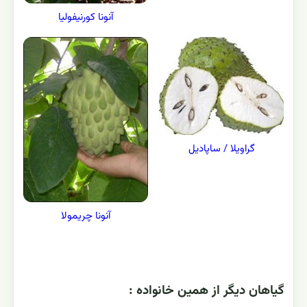
آنونا کورنیفولیا
گراویلا / ساپادیل
آنونا چریمولا
گياهان ديگر از همين خانواده :