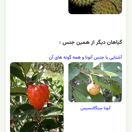
گياهان ديگر از همين جنس :
آشنایی با جنس آنونا و همه گونه های آن
آنونا سِنِگالنسیس