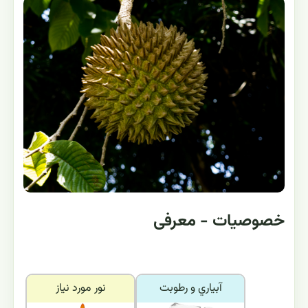
خصوصیات - معرفی
آبياري و رطوبت
نور مورد نياز