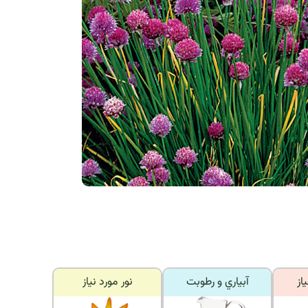
از
آبياري و رطوبت
نور مورد نياز