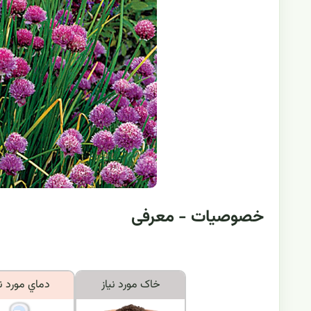
خصوصیات - معرفی
خاک مورد نياز
دماي مورد ني