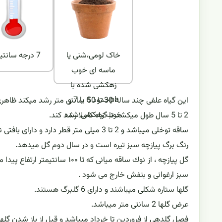
خاک لومی،شنی یا
7 درجه سانتیگراد
ماسه ای خوب
زهکشی شده با
phحدود 6 یا 7 و
این گیاه علفی چند ساله 30 تا 50 سانتی متر رشد میکند ظاهری شبیه لامپ دارد .
خوب زهکشی شده
2 تا 5 سال طول میکشد تا گیاه کاملا رشد کند.
ساقه توخلی میباشد و 2 تا 3 میلی متر قطر دارد و دارای بافتی نرم میباشد .
رنگ برگ پیازچه سبز تیره است و در سال دوم گل میدهد.
گل پیازچه ، از نوك ساقه میانی
سبز ارغوانی و بنفش خارج می شود .
گلها ستاره شکلی میباشند و دارای 6 گلبرگ هستند.
عرض گلها 2 سانتی متر میباشد.
فصل گلدهی از فروردین تا خرداد میباشد و قبل از باز شدن گلها