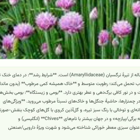
پیازچه‌برگی (*Allium schoenoprasum*) گیاهی علفی و چندساله از تیرهٔ نرگسیان (Amaryllidaceae) است. **شرایط رشد**: در دمای خنک
(حدود 10–25°C) و سرما را نسبتاً خوب تحمل می‌کند؛ رطوبت متوسط و **خاک همیشه کمی مرطوب** (بدون ماند
 و در نور کافی برگ‌دهی و عطر بهتری دارد. **بومی و زیستگاه**: بومی بخش‌ه
 در چمنزارها، حاشیهٔ جنگل‌ها و خاک‌های نسبتاً مرطوب می‌روید. **ویژگی‌های
نه‌ای و توخالی با رنگ سبز تیره، و گل‌آذین کروی با گل‌های کوچک بنفش-صورت
در انتهای ساقهٔ گل‌دهنده است. **نام‌های رایج**: در ایران «پیازچه برگی/پیازچه» و در جهان بیشتر با نام‌های **Chives** (انگلیسی) و
ه عمدتاً به‌عنوان سبزی معطر خوراکی شناخته می‌شود و شهرت ویژهٔ دارویی/صنعتی