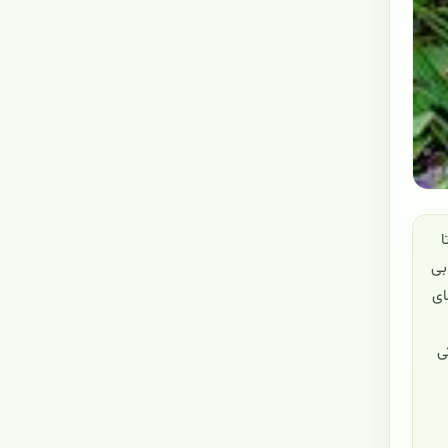
 تا
ابی
ای
ی