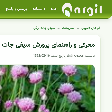
خانه
دانشنامه
پرسش و پاسخ
م
گیاهان دارویی
←
سبزیجات
←
سبزی جات برگی
معرفی و راهنمای پرورش سیفی جات - 
نویسنده:
محبوبه آشناور
تاریخ انتشار:
1392/02/16