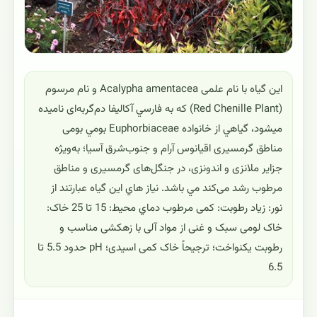
این گیاه با نام علمی Acalypha amentacea و نام مرسوم
(Red Chenille Plant) که به فارسي آکالیفا دم‌گربه‌ای ناميده
ميشود، گياهي از خانواده Euphorbiaceae بومي بومی
مناطق گرمسیری اقیانوس آرام و جنوب‌شرق آسیا؛ به‌ویژه
جزایر ملانزی و اندونزی، در جنگل‌های گرمسیری و مناطق
مرطوب رشد می‌کند مي باشد. نياز هاي اين گياه عبارتند از
نور: زیاد رطوبت: کمی مرطوب دماي محيط: 15 تا 25 خاک:
خاک لومی سبک و غنی از مواد آلی با زهکشی مناسب و
رطوبت یکنواخت؛ ترجیحاً خاک کمی اسیدی؛ pH حدود 5.5 تا
6.5