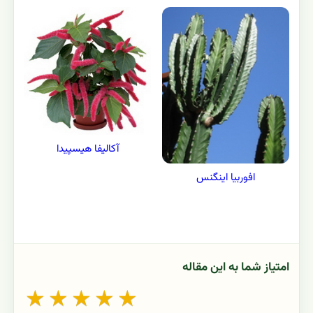
آکالیفا هیسپیدا
افوربیا اینگنس
امتیاز شما به این مقاله
★
★
★
★
★