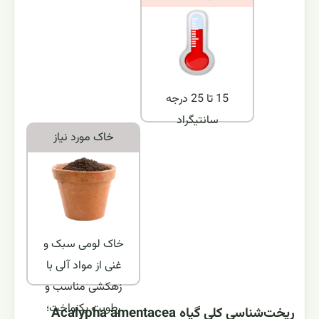
15 تا 25 درجه
سانتیگراد
خاک مورد نياز
خاک لومی سبک و
غنی از مواد آلی با
زهکشی مناسب و
رطوبت یکنواخت؛
ریخت‌شناسی کلی گیاه Acalypha amentacea