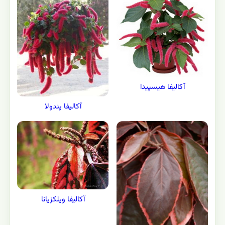
آکالیفا هیسپیدا
آکالیفا پندولا
آکالیفا ویلکزیانا