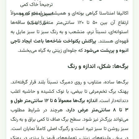
ترجیحاً خاک کمی
اکالیفا امنتاسئا گیاهی بوته‌ای و همیشه‌سبز است که معمولاً
اسیدی؛ pH حدود
ارتفاع آن بین ۵۰ تا ۱۲۰ سانتی‌متر متغیر است. ساقه‌ها
5.5 تا 6.5
استوانه‌ای، نسبتاً نرم، منشعب و به رنگ سبز تا سبز مایل به
قهوه‌ای هستند.
پراکنش یکنواخت شاخه‌ها باعث ایجاد تاجی
انبوه و پرپشت می‌شود
که جلوه‌ای زینتی به گیاه می‌بخشد.
برگ‌ها: شکل، اندازه و رنگ
برگ‌ها ساده، متناوب و روی دمبرگ نسبتاً بلند قرار گرفته‌اند.
پهنک برگ تخم‌مرغی تا بیضی، با نوک کشیده و حاشیه اغلب
دندانه‌دار است.
اندازه برگ‌ها معمولاً ۵ تا ۱۲ سانتی‌متر طول و
۳ تا ۸ سانتی‌متر عرض دارد
، هرچند در شرایط مطلوب
می‌تواند بزرگ‌تر نیز شود. سطح برگ صاف تا کمی براق و به رنگ
سبز روشن تا سبز تیره است و رگبرگ اصلی کاملاً نمایان است.
در برخی واریته‌های زینتی، ته‌مایه‌های قرمز یا برنزی در پهنک