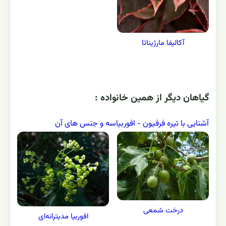
آکالیفا مارژیناتا
گياهان ديگر از همين خانواده :
آشنایی با تیره فرفیون - افوربیاسه و جنس های آن
درخت شمعی
افوربیا مدیترانه‌ای