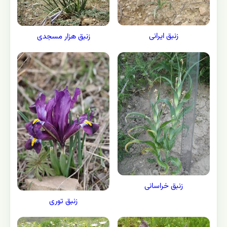
زنبق ایرانی
زنبق هزار مسجدی
زنبق خراسانی
زنبق توری