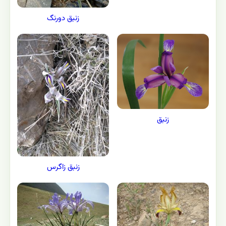
زنبق دورنگ
زنبق
زنبق زاگرس