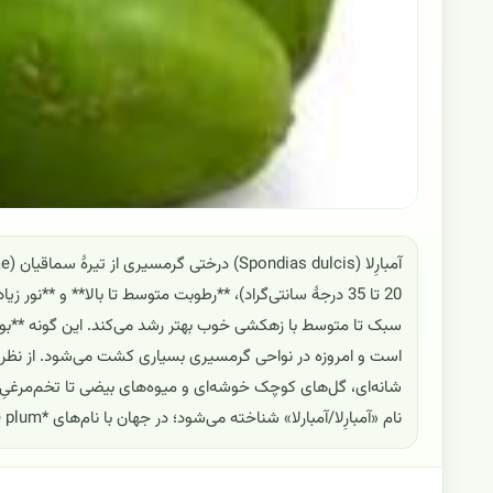
20 تا 35 درجهٔ سانتی‌گراد)، **رطوبت متوسط تا بالا** و *
سبک تا متوسط با زهکشی خوب بهتر رشد می‌کند. این گونه **بومی 
است و امروزه در نواحی گرمسیری بسیاری کشت می‌شود. از نظر 
شانه‌ای، گل‌های کوچک خوشه‌ای و میوه‌های بیضی تا تخم‌مرغیِ زر
نام «آمبارِلا/آمبارلا» شناخته می‌شود؛ در جهان با نام‌های *Ambarella*، *June plum* و *Golden apple* نیز رایج است.