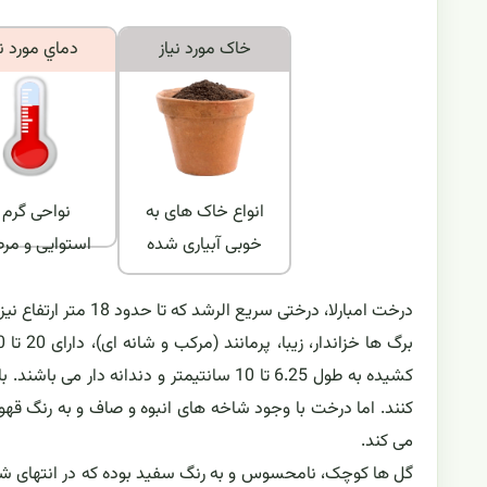
خاک مورد نياز
دماي مورد ني
انواع خاک های به
نواحی گرم 
خوبی آبیاری شده
استوایی و مر
درخت امبارلا، درختی سریع الرشد که تا حدود 18 متر ارتفاع نیز می تواند رشد کند. ولی در اکثر نواحی بیش از 9 تا 12 متر ارتفاع دیده نمی شود.
کشیده به طول 6.25 تا 10 سانتیمتر و دندا
کنند. اما درخت با وجود شاخه های انبوه و صاف و به رنگ قه
می کند.
گل ها کوچک، نامحسوس و به رنگ سفید بوده که در انتهای شا