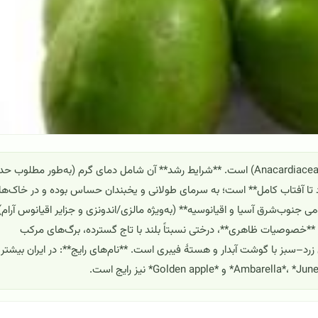
آمبارِلا (Spondias dulcis) درختی گرمسیری از تیرهٔ سماقیان (Anacardiaceae) است. **شرایط رشد** آن شامل دمای گرم (به‌طور مطلوب
*نور زیاد تا آفتاب کامل** است؛ به سرمای طولانی و یخبندان حساس بوده و در خاک‌ه
جنوب‌شرق آسیا و اقیانوسیه** (به‌ویژه مالزی/اندونزی و جزایر اقیانوس آرام)
**خصوصیات ظاهری**، درختی نسبتاً بلند با تاج گسترده، برگ‌های مرکب
د–سبز با گوشت آبدار و هستهٔ فیبری است. **نام‌های رایج**: در ایران بیشتر ب