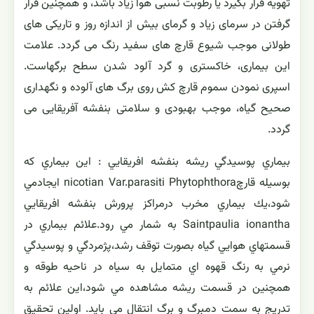
تهویه قرار بگیرد یا رطوبت نسبی هوا زیاد باشد، و همچنین قرار
گرفتن در سرمای زیاد و گرمای بیش از اندازه روز و تاریكی های
طولانی موجب شیوع قارچ های سفید رنگ می گردد. علامت
این بیماری، خاكستری و گرد آلود شدن سطح برگهاست.
اسپری نمودن سموم قارچ كش روی برگ های آلوده و نگهداری
صحیح گیاه، موجب بهبودی و سلامتی بنفشه آفریقایی می
گردد.
بيماري پوسيدگي ريشه بنفشه افريقايي : اين بيماري كه
بوسيله قارچnicotian Var.parasiti Phytophthora ايجادمي
شود،يك بيماري مخرب درمراكز پرورش بنفشه افريقايي
Saintpaulia ionantha به شمار مي رود.علائم بيماري در
قسمتهاي هوايي گياه بصورت توقف رشد،پژمردگي و پوسيدگي
نرمي به رنگ قهوه اي متمايل به سياه در ناحيه طوقه و
همچنين در قسمت ريشه مشاهده مي شود،اين علائم به
تدريج به سمت دمبرگ و برگ انتقال مي بايد. اولين تحقيق