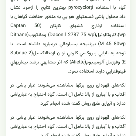
گياه با استفاده ازpyroxyclor بهترين نتايج را ازخود نشان
داد.محلول پاشي قسمتهاي هوايي به منظور حفاظت گياهان با
استفاده ازقارچ كشهاي كاپتان (Captan 50
wp)،كلروتالونيل(Daconil 2787 75 wp) ومانكوزب(Dithane
M-45 80wp) نيزنتيجه بسيارعالي درمبارزه داشته است. با
توجه به نايابي پيروكسي كلرمي توان ازمتالاكسيل(Subdue 2
E) وفوزتيل آلومينيوم(Aliette) كه اثر مشابهي برضد بيماريهاي
فيتوفترايي دارند،استفاده نمود.
لکه‌های قهوه‌ای روی برگها مشاهده می‌شوند: غبار پاشی در
آفتاب و یا آبیاری از بالا عامل آن است. گیاه احتیاج به غبارپاشی
ندارد و آبیاری طبق روش گفته شده انجام گیرد.
لکه‌های قهوه‌ای روی برگها مشاهده می‌شوند: غبار پاشی در
آفتاب و یا آبیاری از بالا عامل آن است. گیاه احتیاج به غبارپاشی
ندارد و آبیاری طبق روش گفته شده انجام گیرد.