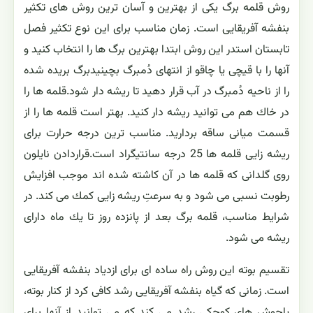
روش قلمه برگ یكی از بهترین و آسان ترین روش های تكثیر
بنفشه آفریقایی است. زمان مناسب برای این نوع تكثیر فصل
تابستان استدر این روش ابتدا بهترین برگ ها را انتخاب كنید و
آنها را با قیچی یا چاقو از انتهای دُمبرگ بچینیدبرگ بریده شده
را از ناحیه دُمبرگ در آب قرار دهید تا ریشه دار شود.قلمه ها را
در خاك هم می توانید ریشه دار كنید. بهتر است قلمه ها را از
قسمت میانی ساقه بردارید. مناسب ترین درجه حرارت برای
ریشه زایی قلمه ها 25 درجه سانتیگراد است.قراردادن نایلون
روی گلدانی كه قلمه ها در آن كاشته شده اند موجب افزایش
رطوبت نسبی می شود و به سرعتِ ریشه زایی كمك می كند. در
شرایط مناسب، قلمه برگ بعد از پانزده روز تا یك ماه دارای
ریشه می شود.
تقسیم بوته این روش راه ساده ای برای ازدیاد بنفشه آفریقایی
است. زمانی كه گیاه بنفشه آفریقایی رشد كافی كرد از كنار بوته،
پاجوش های كوچكی رشد می كند كه می توانید از آنها برای