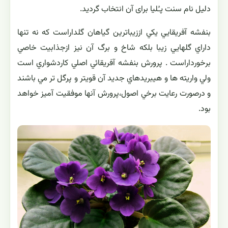
دلیل نام سنت پـُلیا برای آن انتخاب گردید.
بنفشه آفريقايي يكي اززيباترين گياهان گلداراست كه نه تنها
داراي گلهايي زيبا بلكه شاخ و برگ آن نيز ازجذابيت خاصي
برخورداراست . پرورش بنفشه آفريقائي اصلي كاردشواري است
ولي واريته ها و هيبريدهاي جديد آن قويتر و پرگل تر مي باشند
و درصورت رعايت برخي اصول،پرورش آنها موفقيت آميز خواهد
بود.