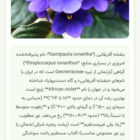
بنفشه آفریقایی (*Saintpaulia ionantha*؛ نام پذیرفته‌شده
امروزی در بسیاری منابع: *Streptocarpus ionanthus*)
گیاهی آپارتمانی از تیره Gesneriaceae است که در ایران با
نام‌های «بنفشه آفریقایی» و گاه «سنت‌پولیا» شناخته
می‌شود و در جهان با نام **African violet** رایج است.
بهترین رشد آن در دمای حدود **۱۸ تا ۲۴°C** (حساس به
سرمای زیر ~۱۵°C و گرمای بالای ~۳۰°C) و **رطوبت متوسط
تا نسبتاً بالا** (حدود **۴۰–۶۰٪**) رخ می‌دهد. نور مطلوب،
**زیاد ولی غیرمستقیم** است (پشت پنجره شرقی/شمالی یا
زیر نور مصنوعی مناسب)؛ آفتاب مستقیم باعث سوختگی