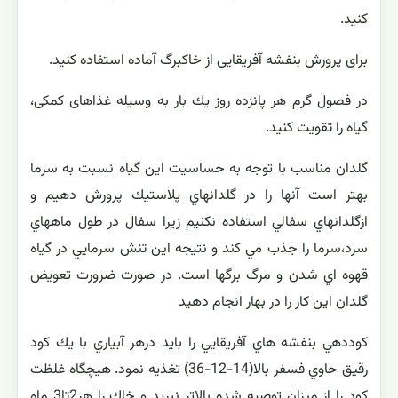
كنید.
برای پرورش بنفشه آفریقایی از خاكبرگ آماده استفاده كنید.
در فصول گرم هر پانزده روز یك بار به وسیله غذاهای كمكی،
گیاه را تقویت كنید.
گلدان مناسب با توجه به حساسيت اين گياه نسبت به سرما
بهتر است آنها را در گلدانهاي پلاستيك پرورش دهيم و
ازگلدانهاي سفالي استفاده نكنيم زيرا سفال در طول ماههاي
سرد،سرما را جذب مي كند و نتيجه اين تنش سرمايي در گياه
قهوه اي شدن و مرگ برگها است. در صورت ضرورت تعويض
گلدان اين كار را در بهار انجام دهيد
كوددهي بنفشه هاي آفريقايي را بايد درهر آبياري با يك كود
رقيق حاوي فسفر بالا(14-12-36) تغذيه نمود. هيچگاه غلظت
كود را از ميزان توصيه شده بالاتر نبريد و خاك را هر2تا3 ماه