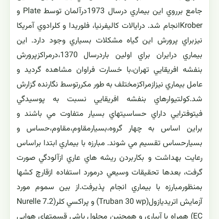
جامع برروي اين بيماري درسال 1973درآلمان توسط Plate و
Kroberانجام شد. درايالات كاليفرنيا، فلوريدا و كلرادوي آمريكا
نيزبراي پرورش اين گياه مشكلات بسياري وجود دارد. اين
بيماري درايران براي اولين باردرسال 1370،درمراكزپرورش
بنفشه افريقايي تهران،با خسارت فراوان مشاهده گرديد و
عامل بيماري نيزازمراكزمختلف به طور مكررتوسط نگارنده گزارش
شد.كولتيوارهاي بنفشه افريقايي نسبت به پوسيدگي
فيتوفترايي داراي حساسيتهاي بسيار متفاوت مي باشند و
براين اساس به چهار گروه،بسيارمقاوم،مقاوم،حساس و
بسيارحساس تقسيم مي شوند. مبارزه با بيماري ابتدا براساس
رعايت بهداشت و بكاربردن ريشه هاي عاري ازآلودگي صورت
گرفت، بعدها تحقيقات وسيعي درمورد استفاده ازقارچ كشها
بمنظورمبارزه با بيماري انجام پذيرفت.از بين سموم مورد
آزمايش اتريديازول(Truban 30 wp) و پراكسي كلر(Nurelle 7.2
EC) همراه با آبياري و همچنين محلول پاشي قسمتهاي هوايي