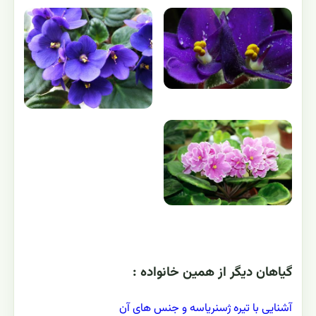
گياهان ديگر از همين خانواده :
آشنایی با تیره ژسنریاسه و جنس های آن