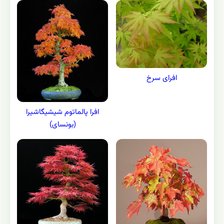
افرای سرخ
افرا پالماتوم شیشیگاشیرا
(بونسای)