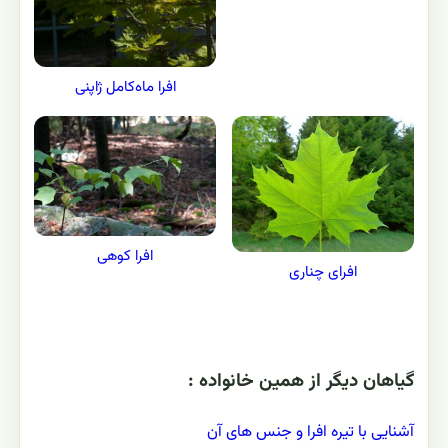
افرا ماه‌کامل ژاپنی
افرا کوهی
افرای چناری
گياهان ديگر از همين خانواده :
آشنایی با تیره افرا و جنس های آن