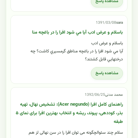
مشاهده پاسخ
1391/03/08
sara
باسلام و عرض ادب آيا مي شود افرا را در باغچه منا
باسلام و عرض ادب
آيا مي شود افرا را در باغچه مناطق گرمسيري كاشت؟ چه
درختهايي قابل كشتند؟
مشاهده پاسخ
محمد مدنی
1392/06/25
راهنمای کامل افرا (Acer negundo): تشخیص نهال، تهیه
بذر، کوددهی، پیوند، ریشه و انتخاب بهترین افرا برای نمای ۵
طبقه
سلام چند سئوالچگونه می توان افرا را در سن نهالی لز هم