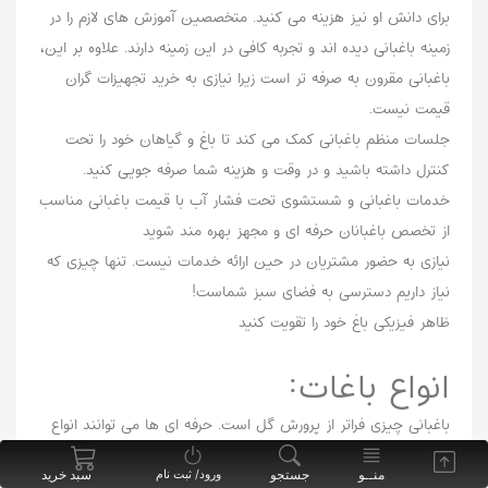
برای دانش او نیز هزینه می کنید. متخصصین آموزش های لازم را در
زمینه باغبانی دیده اند و تجربه کافی در این زمینه دارند. علاوه بر این،
باغبانی مقرون به صرفه تر است زیرا نیازی به خرید تجهیزات گران
قیمت نیست.
جلسات منظم باغبانی کمک می کند تا باغ و گیاهان خود را تحت
کنترل داشته باشید و در وقت و هزینه شما صرفه جویی کنید.
خدمات باغبانی و شستشوی تحت فشار آب با قیمت باغبانی مناسب
از تخصص باغبانان حرفه ای و مجهز بهره مند شوید
نیازی به حضور مشتریان در حین ارائه خدمات نیست. تنها چیزی که
نیاز داریم دسترسی به فضای سبز شماست!
ظاهر فیزیکی باغ خود را تقویت کنید
انواع باغات:
باغبانی چیزی فراتر از پرورش گل است. حرفه ای ها می توانند انواع
مختلفی از باغ ها را برای شما ایجاد کنند: یک باغ از پیش طراحی شده
منــو
جستجو
سبد خرید
ورود/ ثبت نام
ایجاد کنید، گیاهانی را انتخاب کنید که پروانه ها را جذب می کنند،