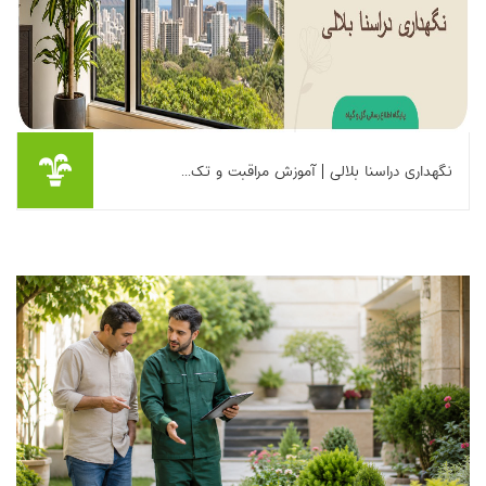
نگهداری دراسنا بلالی | آموزش مراقبت و تک...
برای نگهداری دراسنا بلالی (Dracaena Fragrans) مطابق جدول زیر
عمل کنید: • نور: غیر مستقیم • آبیاری: هر ۷تا ۱۰ روز • دما: بین ۱۸ تا
۲۷ درجه • رطوبت: متوسط ...
بیشتر بخوانیم ...