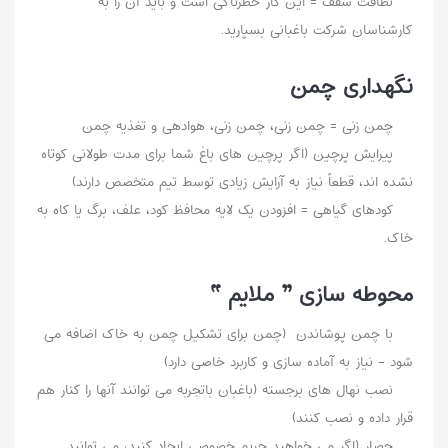
نظافت سقف = این کار خطرناکی است و باید آن را به
کارشناسان شرکت باغبانی بسپارید.
نگهداری چمن
چمن زنی = چمن زنی، چمن زنی، هوادهی و تغذیه چمن
پیرایش پرچین (اگر پرچین های باغ شما برای مدت طولانی کوتاه
نشده اند، قطعاً نیاز به آرایش زیادی توسط تیم متخصص دارند)
کودهای گیاهی = افزودن یک لایه محافظ کود، علف، برگ یا کاه به
خاک.
محوطه سازی ” ملایم “
با چمن پوشاندن (چمن برای تشکیل چمن به خاک اضافه می
شود - نیاز به آماده سازی و کاربرد خاصی دارد)
نصب نهال های برجسته (باغبان باتجربه می توانند آنها را کنار هم
قرار داده و نصب کنند)
حصار (اگر می خواهید حریم خصوصی ایجاد کنید، می توانید