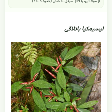
از مواد آلی، با pH اسیدی تا خنثی (حدود 5 تا 7)
لیسیمکیا باتلاقی