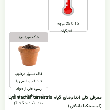
15 تا 25 درجه
سانتیگراد
خاک مورد نياز
خاک بسیار مرطوب
تا غرقابی، لومی یا
رسی، غنی از مواد
آلی، با pH اسیدی تا
معرفی کلی اندام‌های گیاه Lysimachia terrestris
خنثی (حدود 5 تا 7)
(لیسیمکیا باتلاقی)