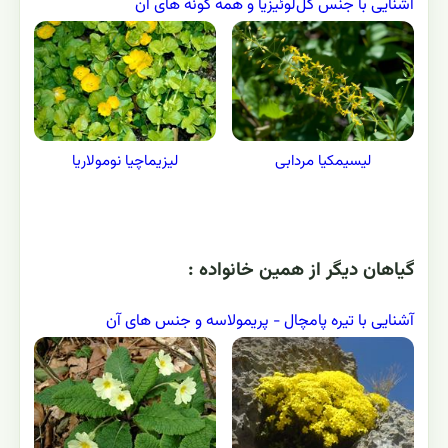
آشنایی با جنس گل‌لوئیزیا و همه گونه های آن
لیزیماچیا نومولاریا
لیسیمکیا مردابی
گياهان ديگر از همين خانواده :
آشنایی با تیره پامچال - پريمولاسه و جنس های آن