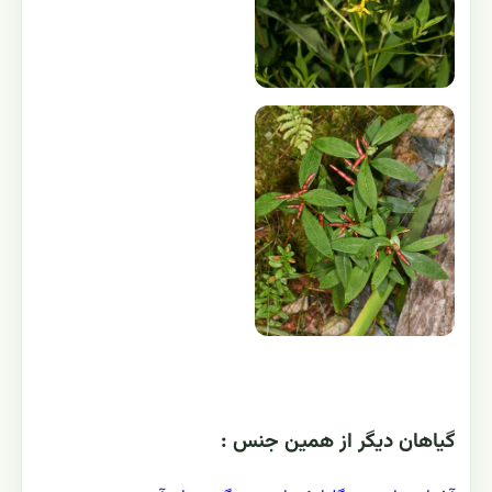
گياهان ديگر از همين جنس :