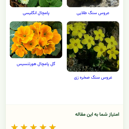
عروس سنگ طلایی
پامچال انگلیسی
گل پامچال هورتنسیس
عروس سنگ صخره زی
امتیاز شما به این مقاله
★
★
★
★
★