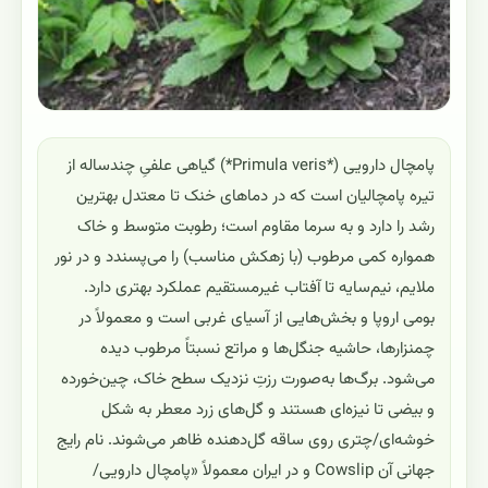
پامچال دارویی (*Primula veris*) گیاهی علفیِ چندساله از
تیره پامچالیان است که در دماهای خنک تا معتدل بهترین
رشد را دارد و به سرما مقاوم است؛ رطوبت متوسط و خاک
همواره کمی مرطوب (با زهکش مناسب) را می‌پسندد و در نور
ملایم، نیم‌سایه تا آفتاب غیرمستقیم عملکرد بهتری دارد.
بومی اروپا و بخش‌هایی از آسیای غربی است و معمولاً در
چمنزارها، حاشیه جنگل‌ها و مراتع نسبتاً مرطوب دیده
می‌شود. برگ‌ها به‌صورت رزتِ نزدیک سطح خاک، چین‌خورده
و بیضی تا نیزه‌ای هستند و گل‌های زرد معطر به شکل
خوشه‌ای/چتری روی ساقه گل‌دهنده ظاهر می‌شوند. نام رایج
جهانی آن Cowslip و در ایران معمولاً «پامچال دارویی/