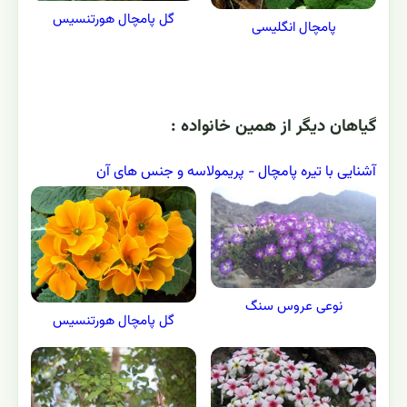
گل پامچال هورتنسیس
پامچال انگلیسی
گياهان ديگر از همين خانواده :
آشنایی با تیره پامچال - پريمولاسه و جنس های آن
نوعی عروس سنگ
گل پامچال هورتنسیس