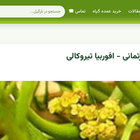
قالات
خرید عمده گیاه
تماس ☎
انی - افوربیا تیروکالی