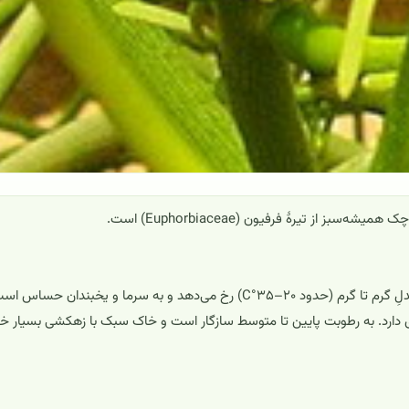
گرماپسند و مقاوم به خشکی است؛ بهترین رشد در دماهای معتدلِ گرم تا گرم (حدود ۲۰–۳۵°C) رخ می‌دهد و به سرما و یخبندان حساس
ری دارد. به رطوبت پایین تا متوسط سازگار است و خاک سبک با زهکشی بسیار 