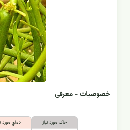
خصوصیات - معرفی
خاک مورد نياز
دماي مورد ني