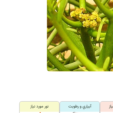
از
آبياري و رطوبت
نور مورد نياز