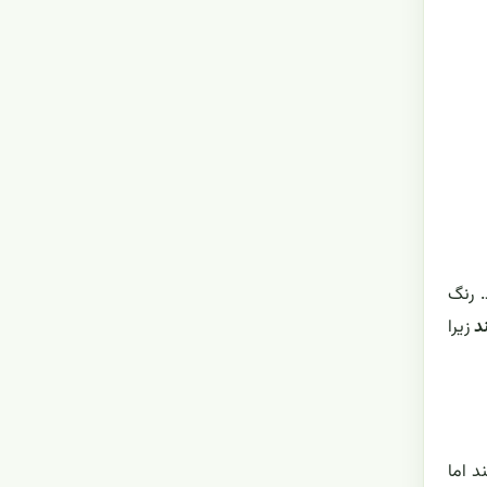
 رنگ
د
زیرا
د اما