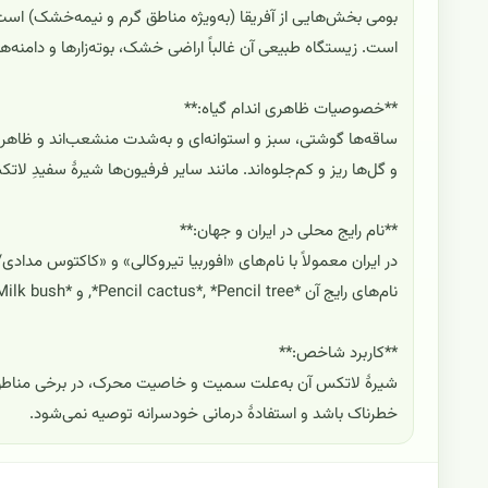
بومی بخش‌هایی از آفریقا (به‌ویژه مناطق گرم و نیمه‌خشک) اس
است. زیستگاه طبیعی آن غالباً اراضی خشک، بوته‌زارها و دامنه‌ه
**خصوصیات ظاهری اندام گیاه:**
ساقه‌ها گوشتی، سبز و استوانه‌ای و به‌شدت منشعب‌اند و ظاهر
و گل‌ها ریز و کم‌جلوه‌اند. مانند سایر فرفیون‌ها شیرهٔ سفیدِ 
**نام رایج محلی در ایران و جهان:**
در ایران معمولاً با نام‌های «افوربیا تیروکالی» و «کاکتوس م
نام‌های رایج آن *Pencil cactus*, *Pencil tree*, و *Milk bush* است.
**کاربرد شاخص:**
شیرهٔ لاتکس آن به‌علت سمیت و خاصیت محرک، در برخی مناطق
خطرناک باشد و استفادهٔ درمانی خودسرانه توصیه نمی‌شود.