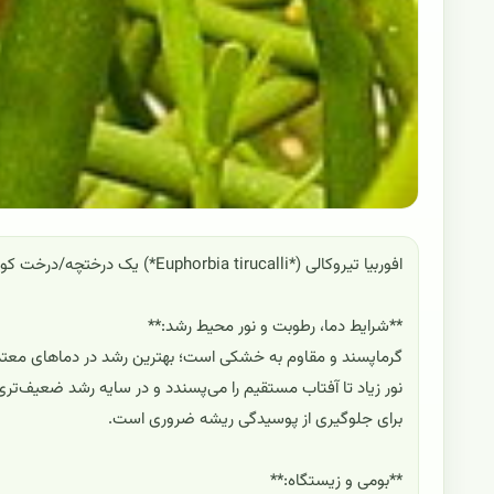
افوربیا تیروکالی (*Euphorbia tirucalli*) یک درختچه/درخت کوچک همیشه‌سبز از تیرهٔ فرفیون (Euphorbiaceae) است.
**شرایط دما، رطوبت و نور محیط رشد:**
نور زیاد تا آفتاب مستقیم را می‌پسندد و در سایه رشد ضعیف‌ت
برای جلوگیری از پوسیدگی ریشه ضروری است.
**بومی و زیستگاه:**