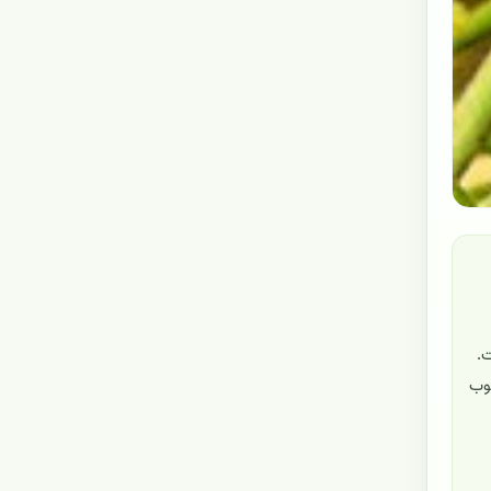
 است.
خوب