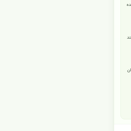
ده
ند
ان