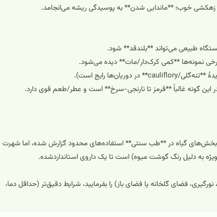
با زهکشی خوب؛ **ماندابی شدن** به پوسیدگی ریشه می‌انجامد.
ستگاه طبیعی می‌تواند **بلندقد** شود.
رخی نمونه‌ها **کمی کرک‌دار/مات** دیده می‌شود.
وریان‌ها رایج است).
این گونه غالباً **قرمز تا نارنجی-سرخ** است و عطر/طعم قوی دارد.
ز بخش‌های گیاه در **طب سنتی** استفاده‌های محدود گزارش شده، اما شهرت
‌ویژه به دلیل رنگ گوشت میوه) است تا یک داروی استانداردشده.
گیری، فضای گلخانه یا فضای باز) را بفرمایید، شرایط دقیق‌تر (حداقل دما،