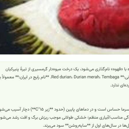
مز/Red durian) که گاهی به‌اشتباه با «قهوه» نام‌گذاری می‌شود، یک درخت میوه‌دار گرمسیری از تیرهٔ پنیرکیان
(Malvaceae) و هم‌جنس دوریان معمولی است. **نام رایج جهانی:** Red durian، Durian merah، Tembaga. **نام رایج در ایران:** معمولاً
‌ای ندارد.
ال‌ها در سال‌های اول از **سایه‌روشن** سود می‌برند.