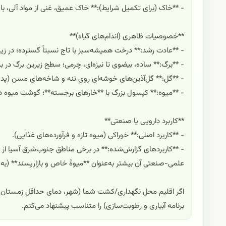
- **خاک (برای تکمیل شرایط):** خاک عمیق، غنی از مواد آلی، 
**خصوصیات ظاهری (اندام‌های گیاه)**
- **عادت رشد:** درخت همیشه‌سبز با تاج نسبتاً گسترده؛ در زی
- **برگ:** ساده، بیضوی تا نیزه‌ای، چرمی؛ سطح زیرین برگ در ب
- **گل:** گل‌آذین‌های خوشه‌ای روی تنه و شاخه‌های مسن (پدیدهٔ **تنه‌گلی/cauliflory** در د
- **میوه:** کپسول بزرگ با **خارهای برجسته**؛ گوشت میوه در 
**کاربرد دارویی یا صنعتی**
- **کاربرد اصلی:** خوراکی (میوه تازه و فرآورده‌های غذایی).
- **کاربردهای گزارش‌شده:** در برخی مناطق جنوب‌شرق آسیا ا
علمی-صنعتی آن بیشتر به‌عنوان **میوهٔ خاص و بازارپسند** (به
اگر اقلیم محل نگهداری/کشت شما (شهر، دمای حداقل زمستان، نور
برنامه آبیاری و رطوبت‌سازی) را متناسب پیشنهاد می‌کنم.