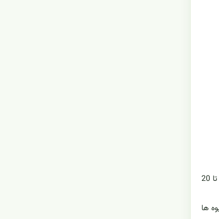
درخت قهوه سودانی قرمز رشد نسبتاً سریعی دارد و از لحاظ اندازه نیز بسیار بزرگ می باشد. تقریبا به باد مقاومت دارد. در سال های 6 تا 20
duri متقارن تر است. میوه ها