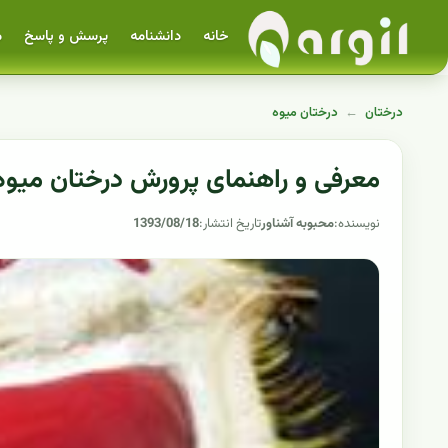
خانه
دانشنامه
پرسش و پاسخ
م
درختان
←
درختان میوه
معرفی و راهنمای پرورش درختان میوه
نویسنده:
محبوبه آشناور
تاریخ انتشار:
1393/08/18