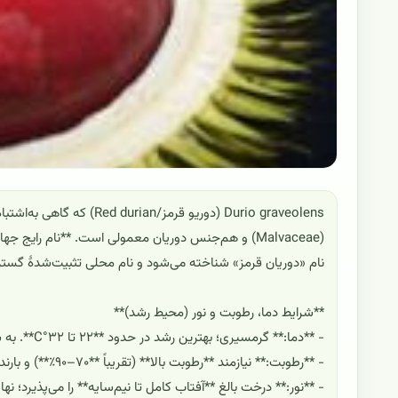
Durio graveolens (دوریو قر
نام «دوریان قرمز» شناخته می‌شود و نام محلی تثبیت‌شدهٔ گسترده
**شرایط دما، رطوبت و نور (محیط رشد)**
- **دما:** گرمسیری؛ بهترین رشد در حدود **۲۲ تا ۳۲°C**. به سرما حساس است و در دماهای پایین (حدود **زیر ۱۵°C**) دچار آسیب می‌شود.
- **رطوبت:** نیازمند **رطوبت بالا** (تقریباً **۷۰–۹۰٪**) و بارندگی مناسب/آبیاری منظم؛ خشکی طولانی موجب ریزش برگ و افت رشد می‌شود.
- **نور:** درخت بالغ **آفتاب کامل تا نیم‌سایه** را می‌پذیرد؛ نه