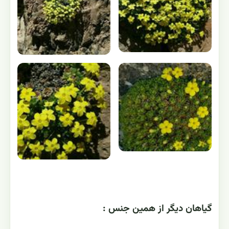
گياهان ديگر از همين جنس :