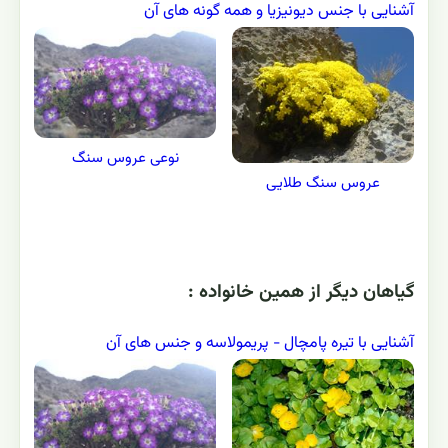
آشنایی با جنس دیونیزیا و همه گونه های آن
نوعی عروس سنگ
عروس سنگ طلایی
گياهان ديگر از همين خانواده :
آشنایی با تیره پامچال - پريمولاسه و جنس های آن