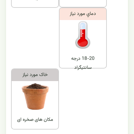
دماي مورد نياز
18-20 درجه
سانتیگراد
خاک مورد نياز
مکان های صخره ای