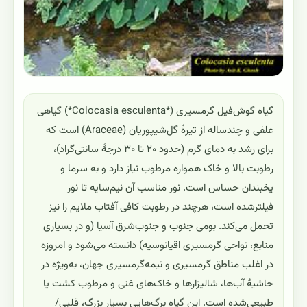
گیاه گوش‌فیل گرمسیری (*Colocasia esculenta*) گیاهی
علفی و چندساله از تیرهٔ گل‌شیپوریان (Araceae) است که
برای رشد به دمای گرم (حدود ۲۰ تا ۳۰ درجهٔ سانتی‌گراد)،
رطوبت بالا و خاک همواره مرطوب نیاز دارد و به سرما و
یخبندان حساس است. نور مناسب آن نیم‌سایه تا نور
فیلترشده است، هرچند در رطوبت کافی آفتاب ملایم را نیز
تحمل می‌کند. بومی جنوب و جنوب‌شرق آسیا (و در بسیاری
منابع، نواحی گرمسیری اقیانوسیه) دانسته می‌شود و امروزه
در اغلب مناطق گرمسیری و نیمه‌گرمسیری جهان، به‌ویژه در
حاشیهٔ آب‌ها، شالیزارها و خاک‌های غنی و مرطوب کشت یا
طبیعی‌شده است. این گیاه برگ‌هایی بسیار بزرگ، قلبی/