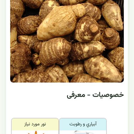
خصوصیات - معرفی
آبياري و رطوبت
نور مورد نياز