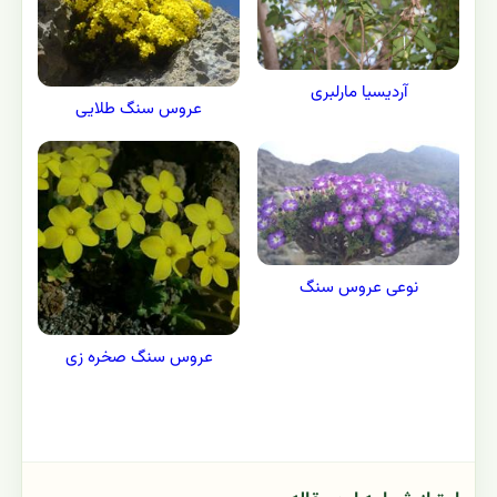
آردیسیا مارلبری
عروس سنگ طلایی
نوعی عروس سنگ
عروس سنگ صخره زی