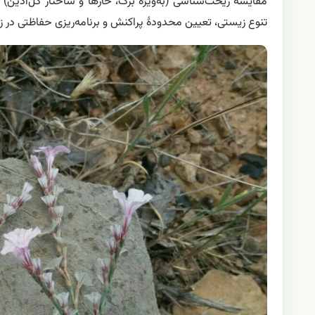
مقایسهٔ ریخت‌شناسی (به‌ویژه برگ، خارها و ساختار گل‌آذین) و
تنوع زیستی، تعیین محدودهٔ پراکنش و برنامه‌ریزی حفاظتی در 