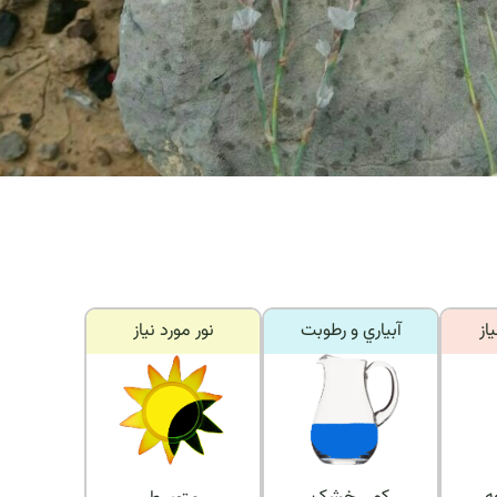
از
آبياري و رطوبت
نور مورد نياز