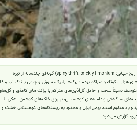
Achantholimon eshkerense (کلاه میرحسن اشکری؛ نام‌های رایج جهانی: spiny thrift, prickly limonium) گونه‌ای چندساله از تیره
. اندام‌های هوایی کوتاه و متراکم بوده و برگ‌ها باریک، سوزنی و چرمی با نوک تیز و غالب
وسط، نسبتاً سخت و حامل گل‌آذین‌های متراکم با براکته‌های کاغذی و گل‌های
 شیب‌های سنگلاخی و دامنه‌های کوهستانی، بر روی خاک‌های کم‌عمق، آهکی یا
د و باد مقاوم است. بومی ایران و محدود به زیستگاه‌های کوهستانی خشک و
ری، گزارش می‌شود.