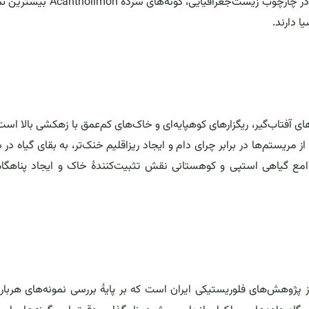
معمولاً از یک ناحیه، روستا یا عارضهٔ جغرافیایی گرفته می‌شود. در چارچوب زیست‌جغرافیایی، گ
 دارند.
های آفتاب‌گیر، ریگزارهای کوهپایه‌ای و خاک‌های کم‌عمق با زهکشی بالا است
مریستم‌ها در برابر چرای دام و ایجاد ریزاقلیم خنک‌تر، به بقای گیاه در 
مع گیاهی استپی و کوهستانی نقش تثبیت‌کنندهٔ خاک و ایجاد پناهگاه
پژوهش‌های فلوریستیکی ایران است که بر پایهٔ بررسی نمونه‌های هربار