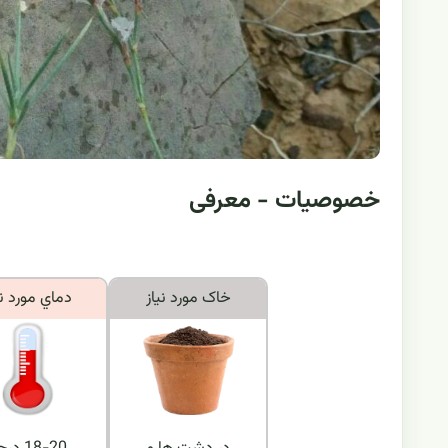
خصوصیات - معرفی
خاک مورد نياز
دماي مورد ني