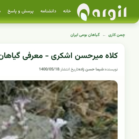
خانه
دانشنامه
پرسش و پاسخ
م
چمن کاری
←
گیاهان بومی ایران
کلاه میرحسن اشکری - معرفی گیاهان 
نویسنده:
شیما حسن زاده
تاریخ انتشار:
1400/05/18