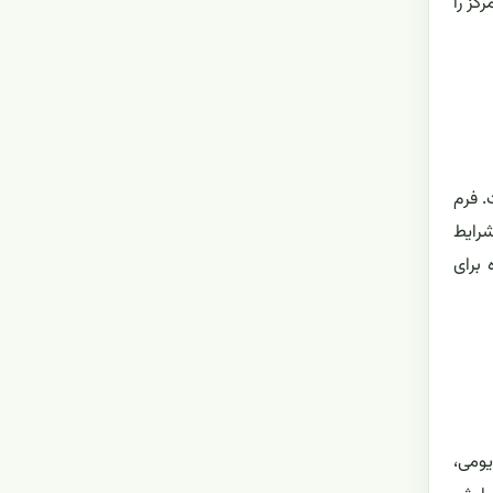
ونه‌های سردهٔ Acantholimon بیشترین تمرکز را
. فرم
شرایط
 برای
یومی،