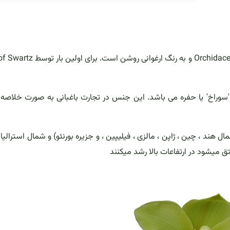
ند ، چین ، ژاپن ، مالزی ، فیلیپین ، و جزیره بورنئو) و شمال استرالیا 
ق میشود در ارتفاعات بالا رشد میکنند