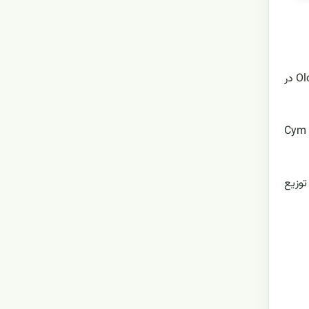
این جنس دارای 52 گونه از گیاهان همیشه سبز در خانواده Orchidaceae و به رنگ ارغوانی روشن است. برای اولین بار توسط Olof Swartz در
نام این گیاه از کلمه یونانی kumbos مشتق شده و به معنی 'سوراخ' یا حفره می باشد. این جنس در تجارت باغبانی به صورت خلاصه Cym
توزیع