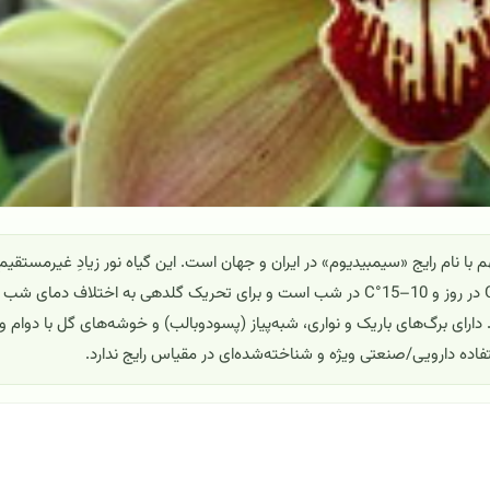
Cymb) از ارکیده‌های زینتی مهم با نام رایج «سیمبیدیوم» در ایران و جهان است. این گیاه نور زیادِ غیرمستقیم
آفتاب ملایم صبح) را می‌پسندد؛ دمای مطلوب معمولاً 18–25°C در روز و 10–15°C در شب است و برای تحریک گلدهی به اختلاف دمای شب
سب 50–70٪ با تهویه خوب است. دارای برگ‌های باریک و نواری، شبه‌پیاز (پسو‌دوبالب) و خوشه‌های گل با دوام و
فاده دارویی/صنعتی ویژه و شناخته‌شده‌ای در مقیاس رایج ندارد.