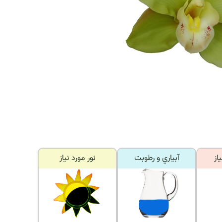
از
آبياري و رطوبت
نور مورد نياز