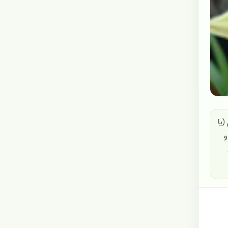
 (یا
 و