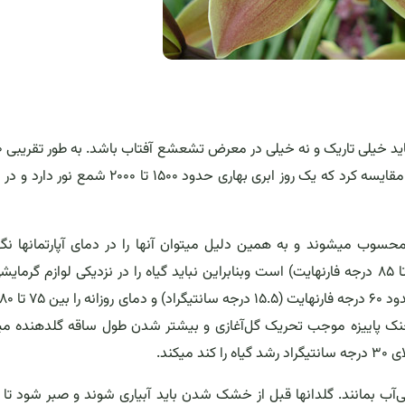
۱۵۰۰ fc [شمع] نور مورد نیاز این گیاه است). که میتوان چنین مقایسه کرد که یک روز ابری بهاری حدود ۱۵۰۰ ت
حسوب میشوند و به همین دلیل میتوان آنها را در دمای آپارتمانها نگ
کرد.دمای مطلوب این گیاه بین ۱۲ تا ۲۸ درجه سانتیگراد (۵۵ تا ۸۵ درجه فارنهایت) است وبنابراین نباید گیاه را در نزدیکی لوازم گر
میکنند. دمای خنک پاییزه موجب تحریک گل‌آغازی و بیشتر شدن طول ساقه گلدهنده م
کند.
ها دوست ندارد تا مرز خشکیدگی و پژمردگی (Wilting) بی‌آب بمانند. گلدانها قبل از خشک شدن باید آبیاری شوند و صبر شود 