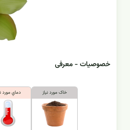
خصوصیات - معرفی
خاک مورد نياز
دماي مورد ني