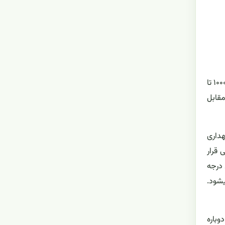
ارکیدها گیاهانی سایه دوست حساب میشوند. (محل گلدان نباید خیلی تاریک و نه خیلی در معرض تشعشع آفتاب باشد. به طور تقریبی ۱۰۰۰ تا
ا ۲۰۰۰ شمع نور دارد و در مقابل
هداری
مایشی قرار
داد). در گلخانه‌های حرفه‌ای برای رشد ایده‌آل، دمای شبانه را حدود ۶۰ درجه فارنهایت (۱۵.۵ درجه سانتیگراد) و دمای روزانه را بین ۷۵ تا ۸۰ درجه
یشود.
تا دوباره