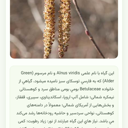
این گیاه با نام علمی Alnus viridis و نام مرسوم (Green
Alder) که به فارسي توسکای سبز ناميده ميشود، گياهي از
خانواده Betulaceae بومي بومی مناطق سرد و کوهستانی
نیمکره شمالی؛ شامل آلپ اروپا، اسکاندیناوی، سیبری، قفقاز،
و بخش‌هایی از آمریکای شمالی؛ معمولاً در دامنه‌های
کوهستانی، نواحی سردسیر و حاشیه رودخانه‌ها رشد می‌کند
مي باشد. نياز هاي اين گياه عبارتند از نور: زیاد رطوبت: کمی