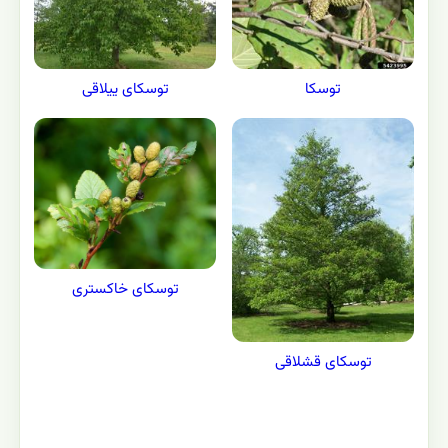
توسکای ییلاقی
توسکا
توسکای خاکستری
توسکای قشلاقی