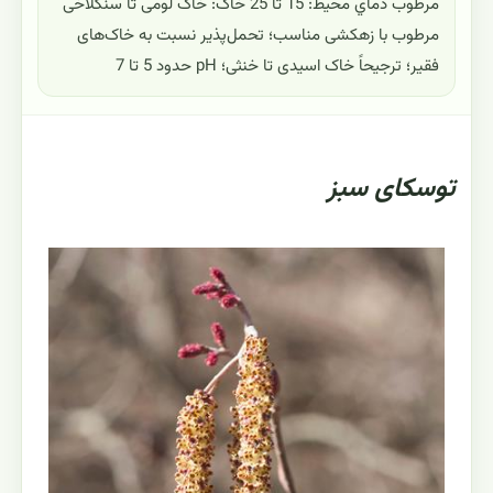
مرطوب دماي محيط: 15 تا 25 خاک: خاک لومی تا سنگلاخی
مرطوب با زهکشی مناسب؛ تحمل‌پذیر نسبت به خاک‌های
فقیر؛ ترجیحاً خاک اسیدی تا خنثی؛ pH حدود 5 تا 7
توسکای سبز