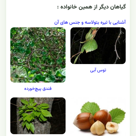
گياهان ديگر از همين خانواده :
آشنایی با تیره بتولاسه و جنس های آن
توس آبی
فندق پيچ‌خورده