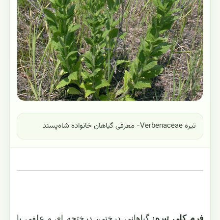
تیره Verbenaceae- معرفی گیاهان خانواده شاه‌پسند
فرم کلی تیره:
گیاهانی درختی، درختچه ای و علفی یا