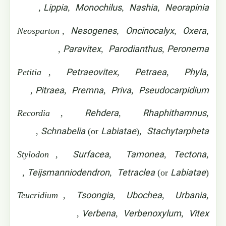
Lippia
Monochilus
Nashia
Neorapinia
,
,
,
,
Nesogenes
Oncinocalyx
Oxera
Neosparton
,
,
,
,
Paravitex
Parodianthus
Peronema
,
,
,
Petraeovitex
Petraea
Phyla
Petitia
,
,
,
,
Pitraea
Premna
Priva
Pseudocarpidium
,
,
,
,
Rehdera
Rhaphithamnus
Recordia
,
,
,
Schnabelia
Labiatae
Stachytarpheta
,
(or
),
Surfacea
Tamonea
Tectona
Stylodon
,
,
,
,
Teijsmanniodendron
Tetraclea
Labiatae
,
(or
),
Tsoongia
Ubochea
Urbania
Teucridium
,
,
,
,
Verbena
Verbenoxylum
Vitex
,
,
,