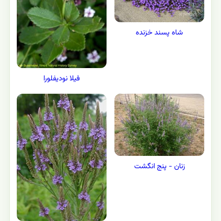
شاه پسند خزنده
فیلا نودیفلورا
زنان - پنج انگشت