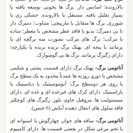
بالارونده؛ اسانس دار. برگ ها بخوبی توسعه یافته یا
بسیار تقلیل یافته. مستقل یا بالارونده. خشکی زی یا
شورزی. برگ ها متقابل یا مارپیچی؛ متناوب؛ دمبرگ دار
تا بی دمبرگ؛ بدبو یا فاقد عطر مشخص یا معطر؛ ساده
یا مرکب؛ برگ های مرکب بصورت سه برگچه ای یا
پرمانند یا پنجه ای. پهنک برگ بریده بریده یا یکپارچه؛
دارای رگبرگ پرمانند. برگ ها بی گوشوارک.
آناتومی برگ:
پهنک برگ دارای قسمت پشتی و شکمی
مشخص یا دورو. روزنه ها عمدتاً محدود به یک سطح برگ
یا روی هر دوسطح برگ؛ آنوموسیتیک یا دیاسیتیک یا
پاراسیتیک. دارای کرک های غیرغده ای و غده ای. دارای
سیستولیت ها. مزوفیل جاوی بلور. رگبرگ های کوچکتر
فاقد سلول های انتقال دهنده آبکش (6 جنس).
آناتومی برگ:
ساقه های جوان چهارگوش یا استوانه ای
یا تخم مرغی شکل در بعضی قسمت ها. دارای کامبیوم