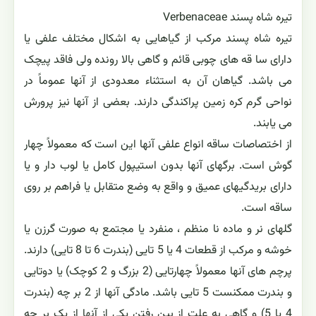
تیره شاه پسند Verbenaceae
تیره شاه پسند مرکب از گیاهایی به اشکال مختلف علفی یا
دارای سا قه های چوبی قائم و گاهی بالا رونده ولی فاقد پیچک
می باشد. گیاهان آن به استثناء معدودی از آنها عموماً در
نواحی گرم کره زمین پراکندگی دارند. بعضی از آنها نیز پرورش
می یابند.
از اختصاصات ساقه انواع علفی آنها این است که معمولاً چهار
گوش است. برگهای آنها بدون استیپول کامل یا لوب دار و یا
دارای بریدگیهای عمیق و واقع به وضع متقابل یا فراهم بر روی
ساقه است.
گلهای نر و ماده نا منظم ، منفرد یا مجتمع به صورت گرزن یا
خوشه و مرکب از قطعات 4 یا 5 تایی (بندرت 6 تا 8 تایی) دارند.
پرچم های آنها معمولاً چهارتایی (2 بزرگ و 2 کوچک) یا دوتایی
و بندرت ممکنست 5 تایی باشد. مادگی آنها از 2 بر چه (بندرت
4 یا 5) و گاهی به علت از بین رفتن یکی از آنها از یک بر چه