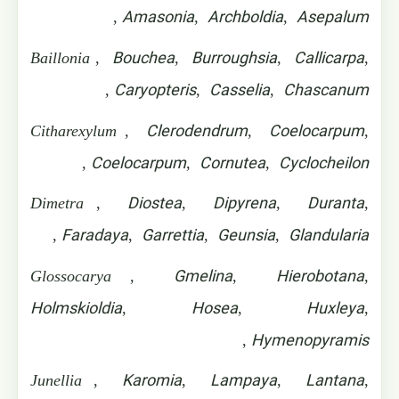
Amasonia
Archboldia
Asepalum
,
,
,
Bouchea
Burroughsia
Callicarpa
Baillonia
,
,
,
,
Caryopteris
Casselia
Chascanum
,
,
,
Clerodendrum
Coelocarpum
Citharexylum
,
,
,
Coelocarpum
Cornutea
Cyclocheilon
,
,
,
Diostea
Dipyrena
Duranta
Dimetra
,
,
,
,
Faradaya
Garrettia
Geunsia
Glandularia
,
,
,
,
Gmelina
Hierobotana
Glossocarya
,
,
,
Holmskioldia
Hosea
Huxleya
,
,
,
Hymenopyramis
,
Karomia
Lampaya
Lantana
Junellia
,
,
,
,