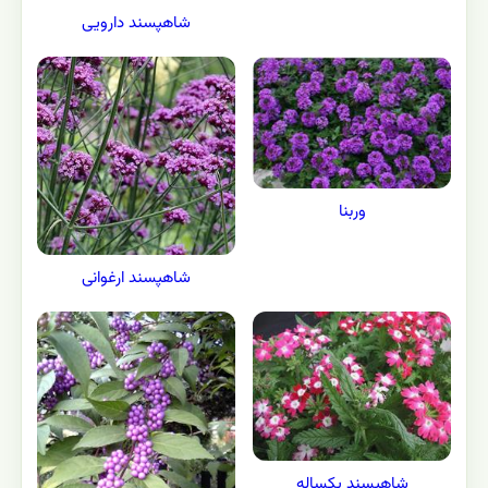
شاهپسند دارویی
وربنا
شاهپسند ارغوانی
شاهپسند یکساله