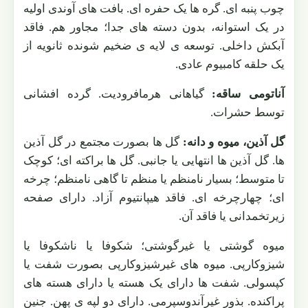
چوب پنبه ای. گره ها یک حفره ای. بافت های آوندی اولیه
در یک استوانه، بدون دسته های جدا؛ مجاور هم. فاقد
آبکش داخلی. توسعه ی لایه ی ضخیم شونده ثانویه از
یک حلقه کامبیوم عادی.
آناتومی ساقه:
گیاهانی هرمافرودیت. گرده افشانی
توسط حشرات.
گل آذین، میوه و دانه:
گل ها بصورت مجتمع در گل آذین
ها. گل آذین ها انتهایی یا جانبی. گل ها براکته ای؛ کوچک
تا متوسط؛ بسیار نامنظم یا منظم تا گاهی نامنظم؛ چرخه
ای؛ چهارچرخه ای. فاقد هیپانتیوم آزاد. دارای صفحه
زیرتخمدانی یا فاقد آن.
میوه گوشتی یا غیرگوشتی؛ شکوفا یا ناشکوفا یا
شیزوکارپی. میوه های غیرشیزوکارپی بصورت شفت یا
کپسولی. شفت ها دارای یک هسته یا دارای هسته های
پراکنده. بذور غیرآندوسپرمی. دارای دو لپه ی پهن. جنین