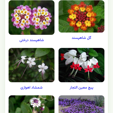
گل شاهپسند
شاهپسند درختی
پیچ معین التجار
شمشاد اهوازی