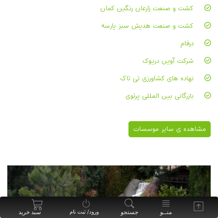
کشت و صنعت زارعان رنگین کمان
کشت و صنعت هدیش سبز پارسه
درفام
شرکت آوین دریوک
نهاده های کشاورزی تی تاک
بازرگانی بین المللی پرتوی
مشاهده ی سایر موسسات
منــو
جستجو
سبد خرید
ورود/ ثبت نام