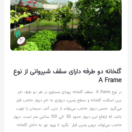
گلخانه دو طرفه دارای سقف شیروانی از نوع
A Frame
در نوع A frame سقف گلخانه پهنای مساوی در هر دو طرف دارد.
بین اسکلت گلخانه و سطح زمین، دیواری به نام دیوار حاجب قرار
می‌گیرد. جنس دیوار حاجب می‌تواند از بتن، آجر، سیمان یا چوب
باشد که ارتفاع این دیوار حدود 60 الی 100 سانتی متر است. دیوار
حاجب می‌تواند درون زمین قرار بگیرد تا ورود نور به داخل گلخانه