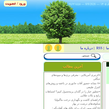
ورود / عضویت
٢٤/٢/١٤٤٨
---
8/9/2026
---
ما
|
RSS
|
درباره ما
آخرین مطالب
>
کرنبری آمریکایی - معرفی بری‌ها و میوه‌های
جنگلی
>
۷ نشانه حضور آفات جانوری در باغچه و روش‌های
کنترل طبیعی
>
چطور خیار را در گلدان پرمحصول کنیم؟ اشتباهات
رایج و نکات طلایی
>
راهنمای کاشت و نگهداری درخت ماگنولیا؛
شکوفه‌های درشت در بهار
>
۷ گیاه بومی ایران برای بالکن‌های آفتاب‌گیر؛