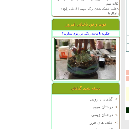
نکات مهم
>
علت خشک شدن برگ ایپومیا | 8 دلیل رایج +
راهکارها
فوت و فن باغبانی امروز
چگونه با ماسه رنگی تراریوم بسازیم؟
دسته بندی گیاهان
>
گیاهان دارویی
>
درختان میوه
>
درختان زینتی
>
علف های هرز