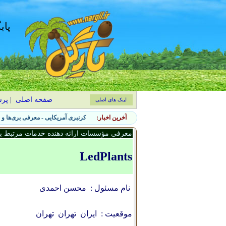
پای
صفحه اصلی
|
پر
لینک های اصلی
آخرین اخبار:
۷ نشانه حضور آفات جانوری در باغچه و روش‌های کنترل طبیعی
معرفی مؤسسات ارائه دهنده خدمات مرتبط با 
LedPlants
نام مسئول :
محسن احمدی
موقعیت :
ایران
تهران
تهران