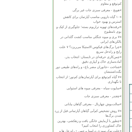
کم‌توقع و مقاوم
>
هویج - معرفی سبزی جات غیر برگی
>
۱۰ گیاه دارویی مناسب آپارتمان برای کاهش
استرس و بهبود خواب
>
ترفندهای تهویه تراریوم بسته؛ جلوگیری از کپک و
بوی نامطبوع
>
۷ بری و میوه جنگلی مناسب کشت گلدانی در
بالکن‌های ایرانی
>
چرا برگ‌های فیکوس الاستیکا می‌ریزد؟ ۷ علت
رایج و راه‌حل سریع
>
چمن‌کاری حرفه‌ای در تابستان: انتخاب بذر،
آماده‌سازی خاک و آبیاری دقیق
>
شناخت «جانوران مضر باغ» و راه‌های طبیعی دور
نگه‌داشتنشان
>
۷ گیاه کم‌توقع برای آپارتمان‌های کم‌نور؛ از انتخاب
تا نگهداری
>
ساپوت سیاه - معرفی میوه های استوایی
>
چغندر - معرفی سبزی جات
>
سالت‌بوش چهاربال - معرفی گیاهان بیابانی
>
۷ روش تشخیص کم‌آبی گیاهان آپارتمانی قبل از زرد
شدن برگ‌ها
>
چطور با آزمایش خانگی بافت و زهکشی، بهترین
خاک کشاورزی را انتخاب کنیم؟
>
علت نوک سوزی دراسنا پرچمی + راه حل ها و