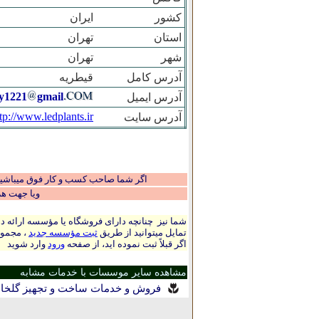
کشور
ایران
استان
تهران
شهر
تهران
آدرس کامل
قیطریه
y1221
gmail
آدرس ایمیل
tp://www.ledplants.ir
آدرس سایت
اگر شما صاحب کسب و کار فوق میباشید و
ویا جهت ه
شما نیز چنانچه دارای فروشگاه یا مؤسسه ارائه ده
تمایل میتوانید از طریق
ثبت مؤسسه جدید
، مجموع
اگر قبلاً ثبت نموده اید، از صفحه
ورود
وارد شوید
مشاهده سایر موسسات با خدمات مشابه
فروش و خدمات ساخت و تجهیز گلخانه‌