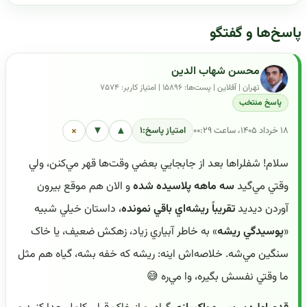
پاسخ‌ها و گفتگو
محسن شهاب الدین
تهران | آفلاین | پست‌ها: ۱۵۸۹۶ | امتیاز کاربر: ۷۵۷۴
پاسخ منتخب
×
▼
▲
۱۸ خرداد ۱۴۰۵، ساعت ۰۰:۲۹
امتیاز پاسخ:
۱
سلام! شفلراها بعد از جابجايي بعضي وقت‌ها قهر مي‌کنن، ولي
وقتي مي‌گيد
سه ماهه پلاسيده شده
و الان هم موقع بيرون
آوردن ديديد
تقريباً ريشه‌اي باقي نمونده
، داستان خيلي شبيه
«
پوسيدگي ريشه
» به خاطر آبياري زياد، زهکش ضعيف، يا خاک
سنگين مي‌شه. خلاصه‌اش اينه: ريشه که خفه بشه، گياه هم مثل
ما وقتي نفسش بگيره، وا مي‌ره 😅