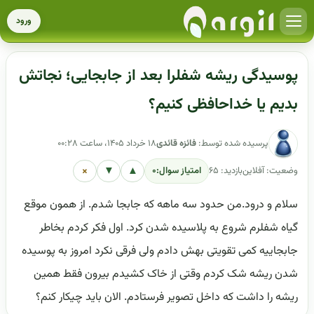
ورود
پوسیدگی ریشه شفلرا بعد از جابجایی؛ نجاتش
بدیم یا خداحافظی کنیم؟
پرسیده شده توسط:
فائزه قائدی
۱۸ خرداد ۱۴۰۵، ساعت ۰۰:۲۸
×
▼
▲
وضعیت: آفلاین
بازدید: ۶۵
امتیاز سوال:
۰
سلام و درود.من حدود سه ماهه که جابجا شدم. از همون موقع
گیاه شفلرم شروع به پلاسیده شدن کرد. اول فکر کردم بخاطر
جابجاییه کمی تقویتی بهش دادم ولی فرقی نکرد امروز به پوسیده
شدن ریشه شک کردم وقتی از خاک کشیدم بیرون فقط همین
ریشه را داشت که داخل تصویر فرستادم. الان باید چیکار کنم؟