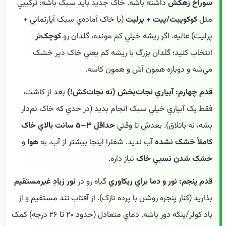
سوراخ زهکش
داشته باشه. خاک جديد بايد سبک باشه: ترکيبي
مثل
کوکوپيت/پيت + پرليت
(يا خاک آماده‌ي سبک آپارتماني +
پرليت) عاليه. اگر ريشه خيلي کم مونده، گلدان رو
کوچک‌تر
انتخاب کنيد؛ گلدان بزرگ با ريشه کم يعني خاک دير خشک
مي‌شه و دوباره همون آش و همون کاسه.
قدم چهارم: آبياریِ نجات‌بخش (نه نجات‌کش!)
بعد از کاشت،
فقط يک آبياري خيلي سبک انجام بديد (در حدي که خاک نم‌دار
بشه، نه باتلاق). بعدش تا وقتي
حداقل ۳–۵ سانت بالاي خاک
کاملاً خشک نشده
آب نديد. شفلرا اينجا بيشتر از آب، به
هوا
و
خشک شدن نسبي خاک
نياز داره.
قدم پنجم: نور و دما براي ريکاوري
گياه رو در
نور زيادِ غيرمستقيم
بذاريد (کنار پنجره روشن با پرده نازک). از آفتاب تند مستقيم و از
باد کولر/پنکه دور باشه. دماي متعادل (حدود ۲۰ تا ۲۶ درجه) کمک