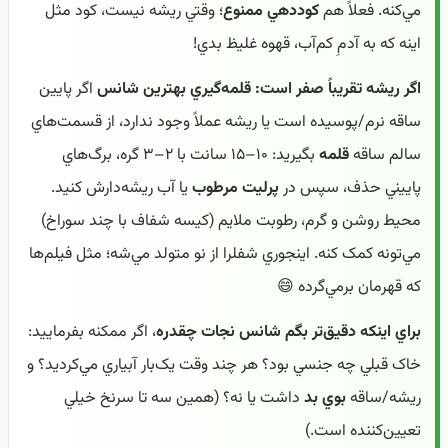
مي‌کنه. فعلاً هم
کوددهي ممنوع
؛ وقتي ريشه نيست، کود مثل
اينه که به آدمِ کم‌آب، قهوه غليظ بدي!
اگر ريشه تقريباً صفر است: قلمه‌گيري بهترين شانس
اگر پايين
ساقه نرم/پوسيده است يا ريشه عملاً وجود ندارد، از قسمت‌هاي
سالم ساقه
قلمه
بگيريد: ۱۰–۱۵ سانت با ۲–۳ گره، برگ‌هاي
پاييني حذف، سپس در
پرليت مرطوب
يا آب ريشه‌دارش کنيد.
محيط روشن و گرم، رطوبت ملايم (کيسه شفاف با چند سوراخ)
مي‌تونه کمک کنه. اينجوري شفلرا از نو متولد مي‌شه؛ مثل فيلم‌ها
که قهرمان برمي‌گرده 😄
براي اينکه دقيق‌تر بگم شانس نجات چقدره
، اگر ممکنه بفرماييد:
خاک قبلي چه جنسي بود؟ هر چند وقت يک‌بار آبياري مي‌کرديد؟ و
ريشه/ساقه
بوي بد
داشت يا نه؟ (همين سه تا سرنخ خيلي
تعيين‌کننده است.)