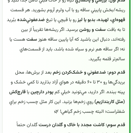
قدم اول: بررسي و پاکسازي
گياه رو از خاک قبلي کامل جدا کنيد و
ريشه/بخش پاييني ساقه رو با آب ولرم آروم بشوريد. هر قسمت
قهوه‌اي، لهيده، بدبو يا ليز
رو با قيچي يا تيغ
ضدعفوني‌شده
ببُريد
تا به بافت
سفت و روشن
برسيد. اگر ريشه‌ها تقريباً از بين
رفته‌اند، دنبال اين باشيد که آيا پايين ساقه هنوز
سفت
هست يا
نه؛ اگر ساقه هم نرم و سياه شده باشد، بايد از قسمت‌هاي
سالم‌تر قلمه بگيريد.
قدم دوم: ضدعفوني و خشک‌کردن زخم
بعد از برش‌ها، محل
بريدگي‌ها رو ۳۰ تا ۶۰ دقيقه در هواي آزاد بذاريد تا کمي خشک و
پينه ببنده. اگر داريد، مي‌تونيد خيلي کم
پودر دارچين
يا
قارچ‌کش
(مثل کاربندازيم)
روي زخم‌ها بزنيد. اين کار مثل چسب زخم براي
شفلراست؛ البته چسب زخمِ گياهي! 🌿
قدم سوم: کاشت مجدد با خاک و گلدان درست
گلدان حتماً