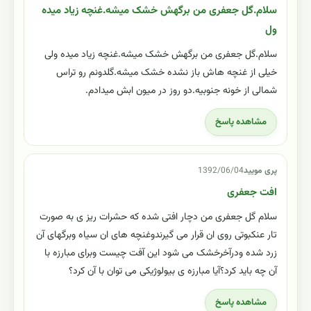
سلام.گل جعفری من برگهش خشک میشه.غنچه زیاد میده
ول
سلام.گل جعفری من برگهش خشک میشه.غنچه زیاد میده ولی
خیلی از غنچه هاش باز نشده خشک میشه.گلدونم رو تراس
شمالی از خونه جنوبیه.دو روز در میون ابش میدادم.
مشاهده پاسخ
پری مویید
1392/06/04
افت جعفری
سلام گل جعفری من دچار افتی شده که حشرات ریز ی به صورت
تار عنکبوتی روی ان قرار می گیرندوغنچه های ان سیاه وبرگهای آن
زرد شده ودرآخرخشک می شود این آفت چیست وبرای مبارزه با
آن چه باید کرد؟آیا مبارزه ی بیولوژیکی می توان با آن کرد؟
مشاهده پاسخ