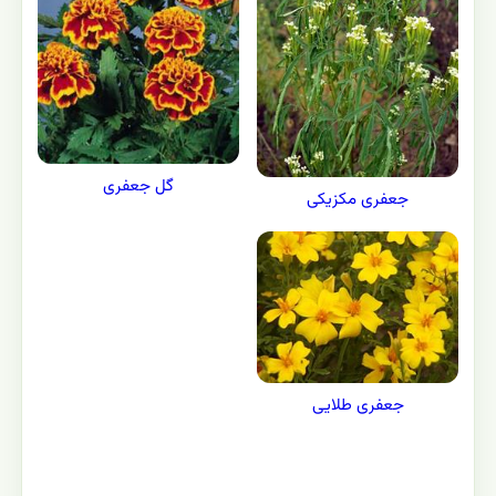
گل جعفری
جعفری مکزیکی
جعفری طلایی