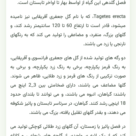
فصل گلدهی این گیاه از اواسط بهار تا اواخر تابستان است.
Tagetes erecta، که با نام گل جعفری آفریقایی نیز نامیده
میشود، قادر است تا ارتفاع 60 تا 120 سانتیمتر رشد کند، و
گلهای بزرگ، منفرد، و مضاعفی را تولید می کند که به رنگهای
نارنجی یا زرد می باشند.
دو رگه های تولید شده از گل های جعفری فرانسوی و آفریقایی،
به رنگ قرمز یکپارچه، برخی به رنگ زرد یکپارچه، و برخی به
صورت ترکیبی از رنگ های قرمز و زرد طلایی، ظاهر می شوند.
گلها مضاعف می باشند، دارای ضخامتی بین 3_2 اینچ می
باشند؛ گیاهان، انبوه می باشند، و می توانند تا بلندای حدود
18 اینچی رشد کنند. گیاهان، در سرتاسر تابستان و پائیز شکوفه
می دهند، و بقدر گلهای تقلیل یافته، بزرگ می باشند.
در فصل پائیز یا زمستان، آن گلهای زرد طلائی کوچکی تولید می
کند که از یک لایه ی واحدی از گلچه های شعاعی، و کلاله