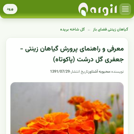
ورود
گیاهان زینتی فضای باز
←
گل شاخه بریده
معرفی و راهنمای پرورش گیاهان زینتی -
جعفری گل درشت (پاکوتاه)
نویسنده:
محبوبه آشناور
تاریخ انتشار:
1391/07/29