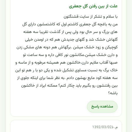
علت از بین رفتن گل جعفری
با سلام و تشکر از سایت قشنگتون
من یه باغچه گل جعفری کاشتم.اول که کاشتمشون دارای گل
های بزرگ و سر حال بود ولی پس از گذشت تقریبا سه هفته
گلهاش خشک شد و گلهای جدیدش هم که در اومدن خیلی
کوچیکن و زود خشک میشن .برگهاش هم دونه های مشکی زدن
و دارن خشک میشن.مکانشون نور کافی داره و سه ساعت تو
صبها آفتاب ملایم دارن.خاکشون هم همیشه مرطوبه و از ماسه و
خاک برگ به نسبت مساوی تشکیل شده و یکی دو با ر هم تو این
سه هفته کود مایع بهشون دادم .به نظر شما برای اینکه جلوی از
بین رفتنشون رو بگیرم باید چکار کنم؟ ممکنه ایراد از خاکشون
باشه؟
مشاهده پاسخ
م. ذ
1392/03/02