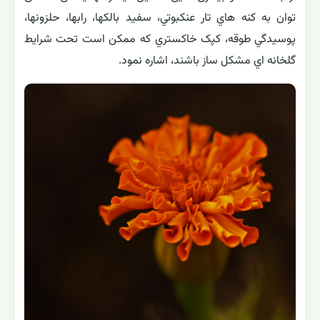
توان به کنه هاي تار عنکبوتي، سفيد بالکها، رابها، حلزونها،
پوسيدگي طوقه، کپک خاکستري که ممکن است تحت شرايط
گلخانه اي مشکل ساز باشند، اشاره نمود.