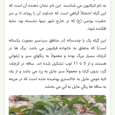
به نام كيكايون مي شناسند. اين نام نشان دهنده آن است كه
اين گياه احتمالاً گياهي است كه خداوند آن را روياند تا بر سر
حضرت يونس (ع) كه در خارج شهر نينوا نشسته بود سايه
افكنده شود.
این گیاه یک یا چندساله (در مناطق سردسیر بصورت یکساله
است) که متعلق به خانواده فرفيون مي باشد. برگ ها در
كرچك بسيار بزرگ بوده و معمولاً به رنگهاي سبز و ارغواني
هستند و از 5 تا 11 لوب تشكيل شده اند. ساقه در كرچك،
گرد، بدون كرك و معمولاً سبز مايل به زرد مي باشد و از يك
لايه مومي مايل به خاكستري پوشيده شده است كه در مزرعه
به ساقه ها رنگي مايل به آبي مي بخشد