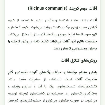
آفات مهم كرچك (Ricinus communis)
آفات مكنده مانند شته‌ها و مگس سفيد با تغذيه از شيره
گياهي سبب زردي برگ و كاهش رشد مي‌شوند. كرم‌برگ‌خوار و
لارو سوسك‌ها نيز با جويدن برگ‌ها فتوسنتز را مختل مي‌كنند.
جمعيت بالاي اين آفات مي‌تواند توليد دانه و روغن كرچك را
به‌طور محسوسي كاهش دهد.
روش‌های كنترل آفات
پايش منظم بوته‌ها و حذف برگ‌هاي آلوده نخستين گام
مديريت آفات است.
استفاده از حشرات مفيد مانند
كفشدوزك‌ها، شست‌وشوي برگ با آب و صابون رقيق، و
به‌كارگيري تله‌هاي زرد چسبنده در كشت‌هاي كوچك توصيه
مي‌شود. در صورت طغيان، مي‌توان از حشره‌كش‌هاي كم‌خطر