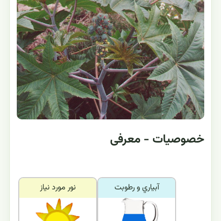
خصوصیات - معرفی
آبياري و رطوبت
نور مورد نياز