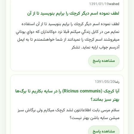
1391/01/19
wahed
لطف نموده اسم ديگر كرچك را برايم بنويسيد تا از آن
لطف نموده اسم ديگر كرچك را برايم بنويسيد تا از آن استفاده
نمايم من در كابل زندگي ميكنم قبلا نزد دوكانداران كه دواي يوناني
ميفروشند اسم كرچك را نميدانند از شما خواهشمندم تا به ايمل
آدرسم جواب ارايه نمايد. تشكر
مشاهده پاسخ
رضا
1391/05/20
آیا کرچک (Ricinus communis) را در سایه بکاریم تا برگ‌ها
بهتر سبز بمانند؟
سلام مرسی بابت اطلاعاتتون ئشد کرچک میکارم ولی برگاش سبز
میشن سایه باشن بهتر نیست؟
مشاهده پاسخ