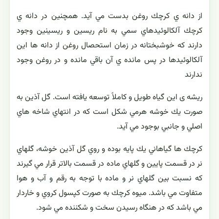
از دانه ي كرچك روغن بدست مي آيد. همچنين در دانه ي
كرچك آلكالوئيدهاي سمي به نام ريسين و ريسينين وجود
دارند كه خوشبختانه در زمان استحصال روغن از دانه ها اين
آلكالوئيدها در پس مانده ي آن باقي مانده و در روغن وجود
ندارند
ریشه ی این گیاه طویل و كاملاً توسعه يافته است. گل آذين به
صورت يك خوشه هرمي شكل است که در انتهاي شاخه هاي
اصلي و جانبي بوجود مي آيد.
كرچك ها گياهاني يك پايه بوده و روي گل آذين خوشه، گلهاي
نر در قسمت پايين و گلهاي ماده در قسمت بالاتر قرار مي گيرند
كه نسبت بين گلهاي نر و ماده با توجه به رقم و آب و هوا
متفاوت مي باشد. ميوه كرچك به صورت كپسول كروي و خاردار
مي باشد كه در هنگاه رسيدن سخت و شكننده مي شود.