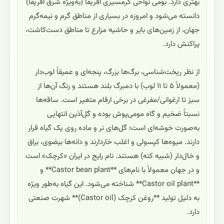
بهتری دارد. بومی نواحی گرمسیری آفریقا (به‌ویژه شرق آفریقا)
دانسته می‌شود و امروزه در بسیاری از مناطق گرم و نیمه‌گرم
جهان، از زمین‌های بایر و حاشیه مزارع تا مناطق دست‌کاشت،
پراکنش دارد.
از نظر ریخت‌شناسی، برگ‌ها بزرگ، پنجه‌ای و عمیقاً لوب‌دار
(معمولاً ۵ تا ۱۱ لوب) با دمبرگ بلند هستند و رنگ آن‌ها از
سبز تا ارغوانی/مفرغی در برخی ارقام متغیر است. ساقه‌ها
نسبتاً ضخیم و گاه مومی‌پوش بوده و گل‌آذین انتهایی
به‌صورت خوشه‌ای است؛ گل‌های نر و ماده روی یک گیاه قرار
دارند. میوه‌ها کپسولی و اغلب خاردارند و دانه‌ها بیضوی، براق
و خال‌دار (شبیه کنه) هستند. نام رایج در ایران «کرچک» است
و در جهان معمولاً با نام‌های **Castor bean plant** و
**Castor oil plant** شناخته می‌شود. این گیاه به‌طور ویژه
به دلیل تولید **روغن کرچک (Castor oil)** شهرت صنعتی
دارد.