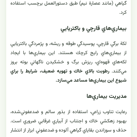
گياهي (مانند عصارة نيم) طبق دستورالعمل برچسب استفاده
كرد.
بيماري‌هاي قارچي و باكتريايي
لکة برگي قارچي، پوسيدگي طوقه و ريشه، و پژمردگي باكتريايي
از بيماري‌هاي رايج كرچك هستند. اين بيماري‌ها با ايجاد
لكه‌هاي قهوه‌اي، ريزش برگ و خشكيدن ناگهاني بوته بروز
مي‌كنند.
رطوبت بالاي خاك و تهويه ضعيف، شرايط را براي
شيوع اين بيماري‌ها مساعد مي‌سازد.
مديريت بيماري‌ها
رعايت تناوب زراعي، استفاده از بذور سالم و ضدعفوني‌شده،
بهبود زهكشي خاك و اجتناب از آبياري غرقابي ضروري است.
حذف و سوزاندن بقاياي گياهي آلوده و ضدعفوني ابزار از انتشار