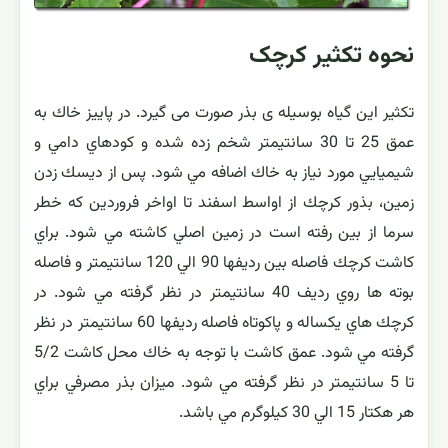
نحوه تکثیر كرچک
تکثیر این گیاه بوسیله ی بذر صورت می گیرد. در پاييز خاك به
عمق 25 تا 30 سانتيمتر شخم زده شده و كودهاي دامي و
شيميايي مورد نياز به خاك اضافه مي شود. پس از ديسك زدن
زمين، بذور كرچك از اواسط اسفند تا اواخر فروردين كه خطر
سرما از بين رفته است در زمين اصلي كاشته مي شود. براي
كاشت كرچك فاصله بين رديفها 90 الي 120 سانتيمتر و فاصله
بوته ها روي رديف 40 سانتيمتر در نظر گرفته مي شود. در
كرچك هاي يكساله و پاكوتاه فاصله رديفها 60 سانتيمتر در نظر
گرفته مي شود. عمق كاشت با توجه به خاك محل كاشت 5/2
تا 5 سانتيمتر در نظر گرفته مي شود. ميزان بذر مصرفي براي
هر هكتار 15 الي 30 كيلوگرم مي باشد.