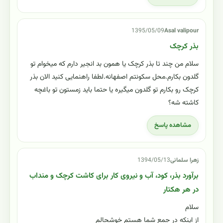
1395/05/09
Asal valipour
بذر کرچک
سلام من چند تا بذر کرچک یا همون بد انجیر دارم که میخوام تو
گلدون بکارم.محل سکونتم اصفهانه.لطفا راهنمایی کنید الان بذر
کرچک رو بکارم تو گلدون میگیره یا حتما باید زمستون تو باغچه
کاشته شه؟
مشاهده پاسخ
زهرا سلمانی
1394/05/13
برآورد بذر، کود، آب و نیروی کار برای کاشت کرچک و منداب
در هر هکتار
سلام
از اینکه در جمع شما هستم خوشحالم