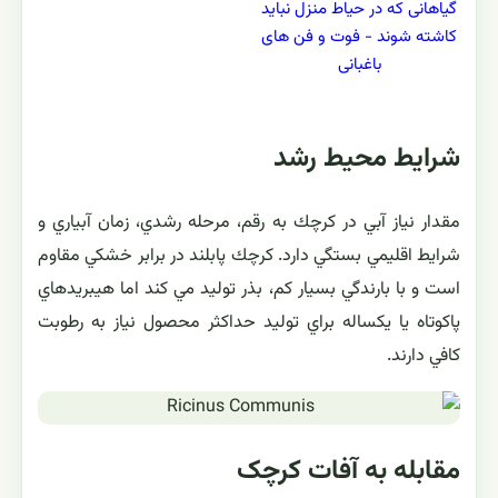
گیاهانی که در حیاط منزل نباید
کاشته شوند - فوت و فن های
باغبانی
شرایط محیط رشد
مقدار نياز آبي در كرچك به رقم، مرحله رشدي، زمان آبياري و
شرايط اقليمي بستگي دارد. كرچك پابلند در برابر خشكي مقاوم
است و با بارندگي بسيار كم، بذر توليد مي كند اما هيبريدهاي
پاكوتاه يا يكساله براي توليد حداكثر محصول نياز به رطوبت
كافي دارند.
مقابله به آفات كرچک