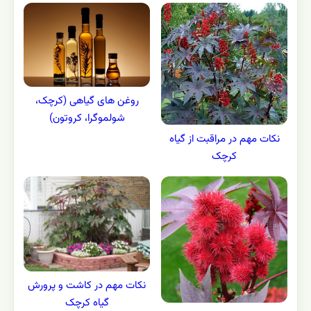
روغن های گیاهی (کرچک،
شولموگرا، کروتون)
نکات مهم در مراقبت از گیاه
کرچک
نکات مهم در کاشت و پرورش
گیاه کرچک