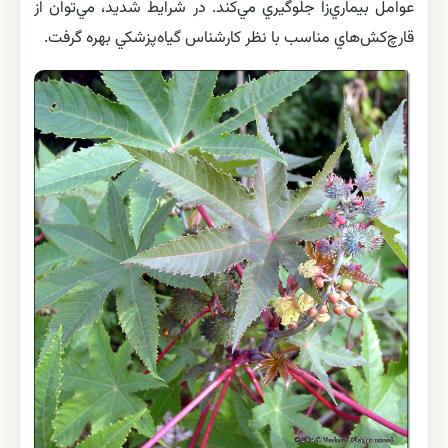
عوامل بيماري‌زا جلوگيري مي‌كند. در شرايط شديد، مي‌توان از
قارچ‌كش‌هاي مناسب با نظر كارشناس گياه‌پزشكي بهره گرفت.