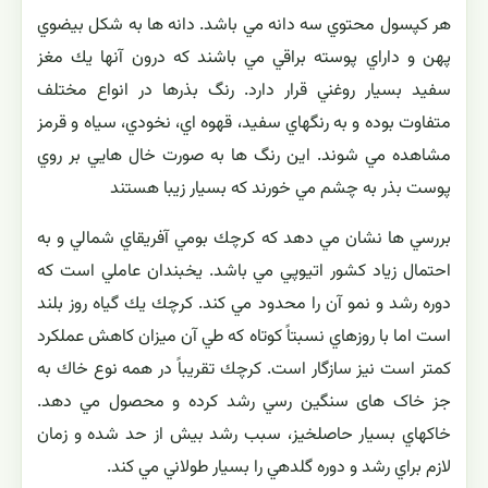
هر كپسول محتوي سه دانه مي باشد. دانه ها به شكل بيضوي
پهن و داراي پوسته براقي مي باشند كه درون آنها يك مغز
سفيد بسيار روغني قرار دارد. رنگ بذرها در انواع مختلف
متفاوت بوده و به رنگهاي سفيد، قهوه اي، نخودي، سياه و قرمز
مشاهده مي شوند. اين رنگ ها به صورت خال هايي بر روي
پوست بذر به چشم مي خورند كه بسيار زیبا هستند
بررسي ها نشان مي دهد كه كرچك بومي آفريقاي شمالي و به
احتمال زياد كشور اتيوپي مي باشد. يخبندان عاملي است كه
دوره رشد و نمو آن را محدود مي كند. كرچك يك گياه روز بلند
است اما با روزهاي نسبتاً كوتاه كه طي آن ميزان كاهش عملكرد
كمتر است نيز سازگار است. كرچك تقريباً در همه نوع خاك به
جز خاک های سنگين رسي رشد كرده و محصول مي دهد.
خاكهاي بسيار حاصلخيز، سبب رشد بيش از حد شده و زمان
لازم براي رشد و دوره گلدهي را بسيار طولاني مي كند.