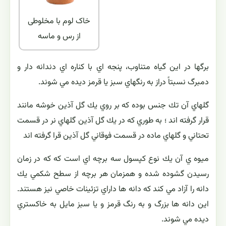
خاک لوم با مخلوطی
از رس و ماسه
برگها در اين گياه متناوب، ‌پنجه اي با كناره اي دندانه دار و
دمبرگ نسبتاً دراز به رنگهاي سبز يا قرمز ديده مي شوند.
گلهاي آن تك جنس بوده كه بر روي يك گل آذين خوشه مانند
قرار گرفته اند ؛‌ به طوري كه در يك گل آذين گلهاي نر در قسمت
تحتاني و گلهاي ماده در قسمت فوقاني گل آذين قرا گرفته اند
ميوه ي آن يك نوع كپسول سه برچه اي است كه كه در زمان
رسيدن گشوده شده و همزمان هر برچه از سطح شكمي يك
دانه را آزاد مي كند كه دانه ها داراي تزئينات خاصي نيز هستند.
اين دانه ها بزرگ و به رنگ قرمز و يا سبز مايل به خاكستري
ديده مي شوند.