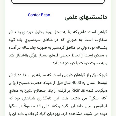
Castor Bean
دانستنیهای علمی
گياهي است علفي كه بنا به محل رويش،‌طول دوره ي رشد آن
متفاوت است به صورتي كه در مناطق سردسيري بك گياه
يكساله بوده ولي در مناطق گرمسير به صورت چندساله در آمده
و ممكن است از لحاظ حجمي فضاي بسبار بزرگي رااشغال كند
و به صورت درخت يا درختچه در آيد.
کرچک یکی از گیاهان دارویی است که سابقه ی استفاده از آن
توسط انسان به 4000 سال قبل از میلاد حضرت مسیح (ع) بر
میگردد. كلمه Ricinus بر گرفته از يك اصطلاح لاتين به معناي
"كنه سگي" مي باشد. علت اين نامگذاري شباهتي بود كه
لينائوس ميان دانه اين گياه و كنه هايي كه معمولاً در سگها
ديده مي شود، مشاهده كرد. يهوديان گياه كرچك و دانه آن را