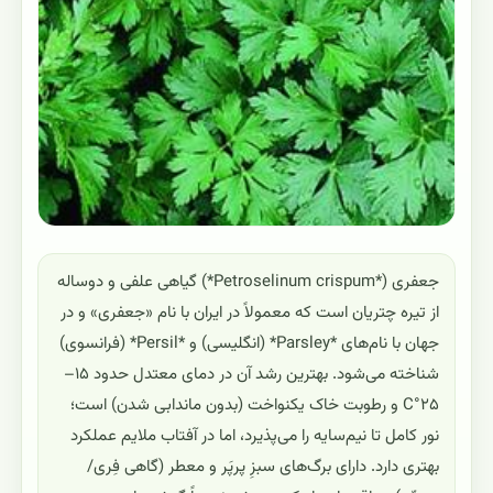
جعفری (*Petroselinum crispum*) گیاهی علفی و دوساله
از تیره چتریان است که معمولاً در ایران با نام «جعفری» و در
جهان با نام‌های *Parsley* (انگلیسی) و *Persil* (فرانسوی)
شناخته می‌شود. بهترین رشد آن در دمای معتدل حدود ۱۵–
۲۵°C و رطوبت خاک یکنواخت (بدون ماندابی شدن) است؛
نور کامل تا نیم‌سایه را می‌پذیرد، اما در آفتاب ملایم عملکرد
بهتری دارد. دارای برگ‌های سبزِ پرپَر و معطر (گاهی فِری/