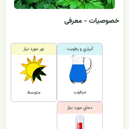
خصوصیات - معرفی
آبياري و رطوبت
نور مورد نياز
مرطوب
متوسط
دماي مورد نياز