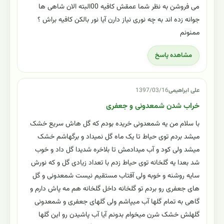
می فروشن به نظر شما عمقش کافیه 00البته الان شاهی ها
جوانه زده اند به چه نوری نیاز دارن آیا نور بالکن کافیه براش ؟
ممنونم
مشاهده پاسخ
علی ابراهیمی
1397/03/16
خراب شدن شمعدونی و جعفری
با سلام من یه شمعدونی خریده بودم که گل هاش سریع خشک
میشد بردم توی حیاط تا یک ماه گل نمیداد و برگهاشم خشک
میشد ولی کود و آب میدادمش تا بلاخره شدیدا گل داد و خوب
شد بعدا یه گلخانه توی حیاط زدم با تعداد زیادی گل و که نورش
سایه روشنه و خوبه ولی آفتاب مستقیم نیست شمعدونی و گل
های جعفری رو بردم تو گلخانه داخل گلخانه هم مه پاش دارم و
گاهی به تمام گلها آب میپاشم ولی گلهای جعفری و شمعدونی
گلهلش خشک شرن میخوام بدونم آیا آب پاشیدن رو این گلها