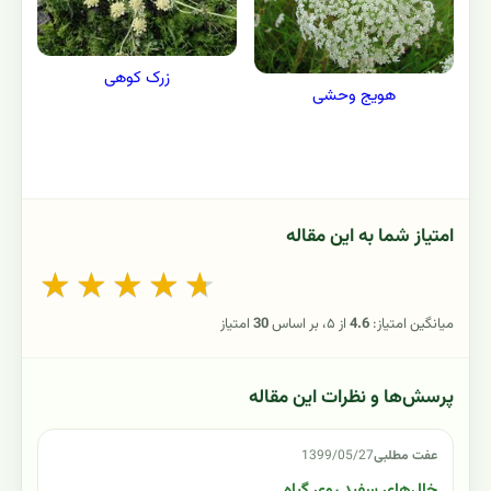
زرک کوهی
هویج وحشی
امتیاز شما به این مقاله
★
★
★
★
★
میانگین امتیاز:
4.6
از ۵، بر اساس
30
امتیاز
پرسش‌ها و نظرات این مقاله
عفت مطلبی
1399/05/27
خال‌های سفید روی گیاه