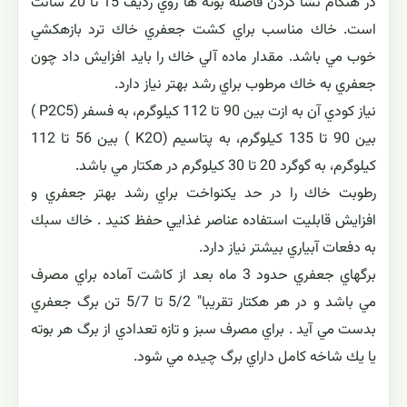
در هنگام نشا كردن فاصله بوته ها روي رديف 15 تا 20 سانت
است. خاك مناسب براي كشت جعفري خاك ترد بازهكشي
خوب مي باشد. مقدار ماده آلي خاك را بايد افزايش داد چون
جعفري به خاك مرطوب براي رشد بهتر نياز دارد.
نياز كودي آن به ازت بين 90 تا 112 كيلوگرم، به فسفر (P2C5 )
بين 90 تا 135 كيلوگرم، به پتاسيم (K2O ) بين 56 تا 112
كيلوگرم، به گوگرد 20 تا 30 كيلوگرم در هكتار مي باشد.
رطوبت خاك را در حد يكنواخت براي رشد بهتر جعفري و
افزايش قابليت استفاده عناصر غذايي حفظ كنيد . خاك سبك
به دفعات آبياري بيشتر نياز دارد.
برگهاي جعفري حدود 3 ماه بعد از كاشت آماده براي مصرف
مي باشد و در هر هكتار تقريبا" 5/2 تا 5/7 تن برگ جعفري
بدست مي آيد . براي مصرف سبز و تازه تعدادي از برگ هر بوته
يا يك شاخه كامل داراي برگ چيده مي شود.