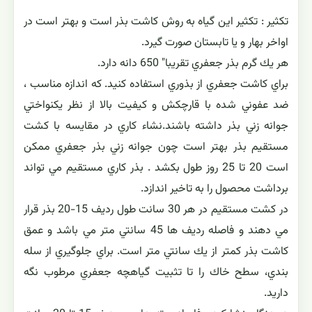
تکثیر : تکثیر این گیاه به روش کاشت بذر است و بهتر است در
اواخر بهار و یا تابستان صورت گیرد.
هر يك گرم بذر جعفري تقريبا" 650 دانه دارد.
براي كاشت جعفري از بذوري استفاده كنيد. كه اندازه مناسب ،
ضد عفوني شده با قارچكش و كيفيت بالا از نظر يكنواختي
جوانه زني بذر داشته باشند.نشاء كاري در مقايسه با كشت
مستقيم بذر بهتر است چون جوانه زني بذر جعفري ممكن
است 20 تا 25 روز طول بكشد . بذر كاري مستقيم مي تواند
برداشت محصول را به تاخير اندازد.
در كشت مستقيم در هر 30 سانت طول رديف 15-20 بذر قرار
مي دهند و فاصله رديف ها 45 سانتي متر مي باشد و عمق
كاشت بذر كمتر از يك سانتي متر است. براي جلوگيري از سله
بندي، سطح خاك را تا تثبيت گياهچه جعفري مرطوب نگه
داريد.