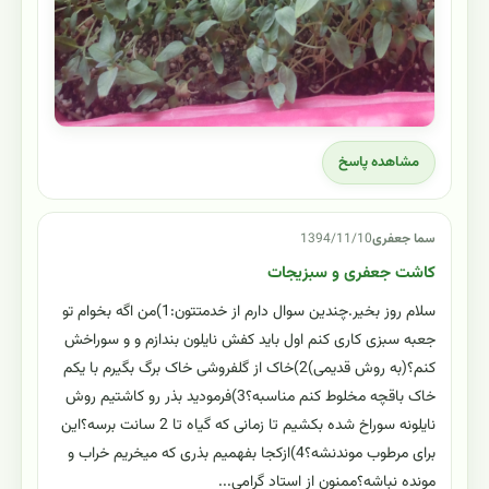
مشاهده پاسخ
سما جعفری
1394/11/10
کاشت جعفری و سبزیجات
سلام روز بخیر.چندین سوال دارم از خدمتتون:1)من اگه بخوام تو
جعبه سبزی کاری کنم اول باید کفش نایلون بندازم و و سوراخش
کنم؟(به روش قدیمی)2)خاک از گلفروشی خاک برگ بگیرم با یکم
خاک باقچه مخلوط کنم مناسبه؟3)فرمودید بذر رو کاشتیم روش
نایلونه سوراخ شده بکشیم تا زمانی که گیاه تا 2 سانت برسه؟این
برای مرطوب موندنشه؟4)ازکجا بفهمیم بذری که میخریم خراب و
مونده نباشه؟ممنون از استاد گرامی...