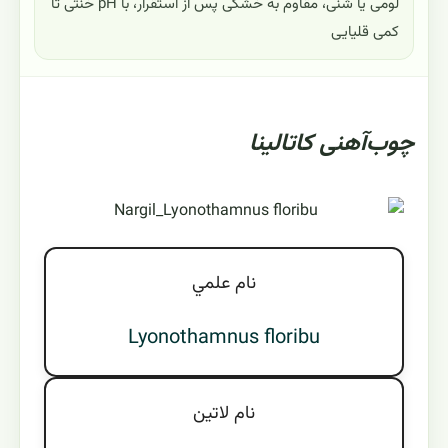
لومی یا شنی، مقاوم به خشکی پس از استقرار، با pH خنثی تا
کمی قلیایی
چوب‌آهنی کاتالینا
نام علمي
Lyonothamnus floribu
نام لاتين