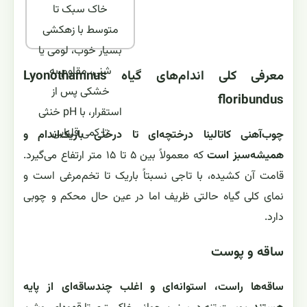
خاک سبک تا
متوسط با زهکشی
بسیار خوب، لومی یا
شنی، مقاوم به
معرفی کلی اندام‌های گیاه Lyonothamnus
خشکی پس از
floribundus
استقرار، با pH خنثی
تا کمی قلیایی
چوب‌آهنی کاتالینا درختچه‌ای تا درختی باریک‌اندام و
همیشه‌سبز است
که معمولاً بین ۵ تا ۱۵ متر ارتفاع می‌گیرد.
قامت آن کشیده، با تاجی نسبتاً باریک تا تخم‌مرغی است و
نمای کلی گیاه حالتی ظریف اما در عین حال محکم و چوبی
دارد.
ساقه و پوست
ساقه‌ها راست، استوانه‌ای و اغلب چندساقه‌ای از پایه