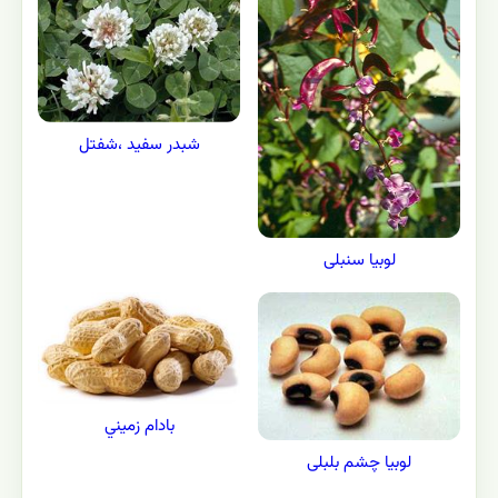
شبدر سفید ،شفتل
لوبیا سنبلی
بادام زميني
لوبیا چشم بلبلی