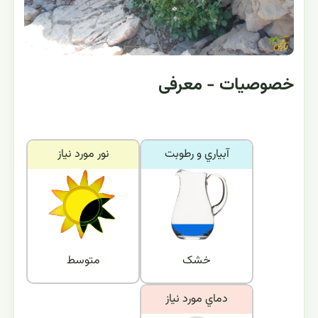
خصوصیات - معرفی
آبياري و رطوبت
نور مورد نياز
خشک
متوسط
دماي مورد نياز