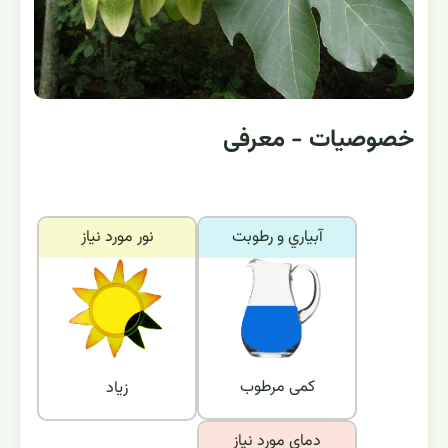
خصوصیات - معرفی
آبياري و رطوبت
نور مورد نياز
کمی مرطوب
زیاد
دماي مورد نياز