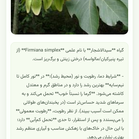
گیاه **سیدالاشجار** با نام علمی **Firmiana simplex** (از
تیره پنیرکیان/مالواسه) درختی زینتی و برگ‌ریز است.
- **شرایط دما، رطوبت و نور (محیط رشد):** در **نور کامل تا
نیم‌سایه** بهترین رشد را دارد و در مناطق گرم و معتدل
کاشته می‌شود. **گرما را نسبتاً خوب** تحمل می‌کند و به
سرماهای شدید حساس‌تر است (در یخبندان‌های طولانی
ممکن است آسیب ببیند). از نظر رطوبت، **رطوبت معمولی**
را می‌پسندد و پس از استقرار، تا حدی **تحمل کم‌آبی** دارد؛
با این حال در خاک‌های با زهکش مناسب و آبیاری منظم رشد
بهتری نشان می‌دهد.