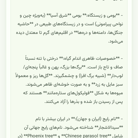
- **بومی و زیستگاه:** بومی **شرق آسیا** (به‌ویژه چین و
نواحی پیرامونی) است و در زیستگاه‌های طبیعی در **حاشیه
جنگل‌ها، دامنه‌ها و دره‌ها** در اقلیم‌های گرم تا معتدل دیده
می‌شود.
- **خصوصیات ظاهری اندام گیاه:** درختی با تنه نسبتاً
صاف و تاج باز است. **برگ‌ها بزرگ، پهن و غالباً پنجه‌ای/
لوب‌دار** (شبیه برگ افرا) و چشمگیرند. **گل‌ها ریز و معمولاً
سبز مایل به زرد** و به صورت خوشه‌ای ظاهر می‌شوند.
میوه‌ها به شکل **فولیکول‌های ستاره‌مانند** هستند که
پس از رسیدن باز شده و بذرها را آزاد می‌کنند.
- **نام رایج (ایران و جهان):** در ایران بیشتر با نام
**سیدالاشجار** شناخته می‌شود. نام‌های رایج جهانی آن
شامل **Chinese parasol tree** و **Phoenix tree** (در