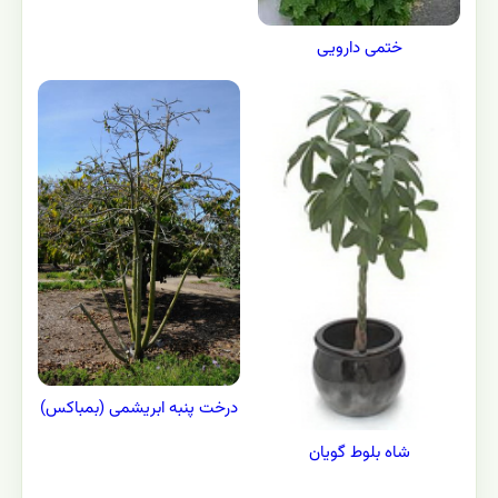
ختمی دارویی
درخت پنبه ابریشمی (بمباکس)
شاه بلوط گویان