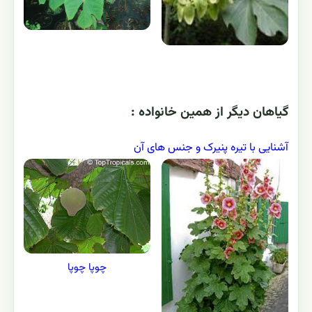
گياهان ديگر از همين خانواده :
آشنایی با تیره پنیرک و جنس های آن
چوپا چوپا