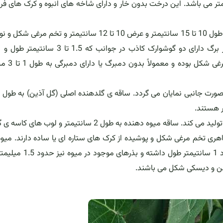
تاماریلوی کوتوله" درختچه یا درختی کوچک به ارتفاع 1 تا متر می باشد. این درخت بدون خار و دارای شاخه های انبوه و کرک های
برگ ها دارای دمبرگ هایی به طول 5 تا 10 سانتیمتر، پهنکی به طول 10 تا 15 سانتیمتر و عرض 10 تا 12 سانتیمتر و تخم
سانتیمتر نیز پهنا دارند می باشد. این گوش
این گیاه تعداد زیادی میوه در گل آذین های خوشه ای و سنبله تولید می کند. ساقه میوه دهنده به طول 2 سانتیمتر و ل
و ظاهری تخم مرغی شکل و پوشیده از کرک های ستاره ای یا ساده دارند. میو
رسیده به رنگ زرد یا زرد مایل به نارنجی هستند. هر میوه حدود 1 سانتیمتر طو
روشن و دیسکی شکل می باشند.