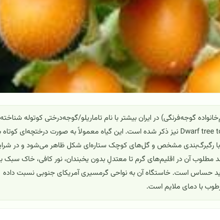
ی کوتوله با نام علمی Cyphomandra abutiloides (هم‌خانواده گوجه‌فرنگی) در ایران بیشتر با نام تاماریلو/گوجه‌درختی کوتوله شناخته
می‌شود و در منابع جهانی با نام‌های Dwarf tamarillo و Dwarf tree tomato نیز ذکر شده است. این گیاه معمولاً به صورت درختچه‌ای کوتاه 
ن با رگبرگ‌بندی مشخص و گل‌های کوچک ستاره‌ای شکل ظاهر می‌شود و در شرای
 مطلوب آن در اقلیم‌های گرم تا معتدلِ بدون یخبندان، نور کافی، خاک سبک با
 حساس است. خاستگاه آن به نواحی گرمسیری آمریکای جنوبی نسبت داده
طوب با دمای ملایم است.