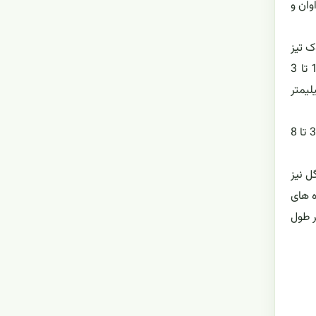
 فراوان و
 مرغی شکل و نوک تیز
بوده که حاشیه برگ ها یکپارچه یا کمی موجدار می باشد. هر برگ دارای دو گوشوارک کاذب در جوانب که 1.5 تا 3 سانتیمتر طول و 1 تا 3
واک ها نیز تخم مرغی شکل بوده و معمولاً بدون دمبرگ یا دارای دمبرگی به طول 1 تا 3 میلیمتر
گل آذین ها در ابتدا به صورت انتهایی است که به مرور زمان بصورت جانبی نمایان می گردد. ساقه ی گلدهنده اصلی (گل آذین) به طول 3 تا 8
وب های کاسه ی گل نیز
ه های
ل داشته و بذرهای موجود در میوه نیز حدود 1.5 میلیمتر طول