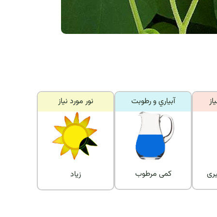
از
آبياري و رطوبت
نور مورد نياز
ری
کمی مرطوب
زیاد