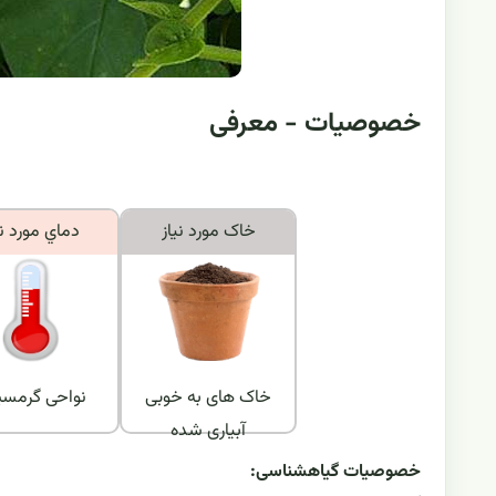
خصوصیات - معرفی
خاک مورد نياز
دماي مورد ني
خاک های به خوبی
نواحی گرمسی
آبیاری شده
خصوصیات گیاهشناسی: