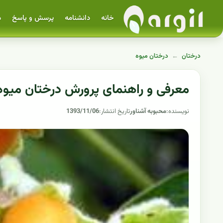
خانه
دانشنامه
پرسش و پاسخ
م
درختان
←
درختان میوه
معرفی و راهنمای پرورش درختان میوه -
نویسنده:
محبوبه آشناور
تاریخ انتشار:
1393/11/06