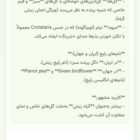
- **گل‌ها:** گل‌آذین‌های خوشه‌ای با گل‌های **سبز** و فرم
خاصی که شبیه پرنده به نظر می‌رسد (ویژگی اصلی زینتی
گیاه).
- **میوه:** نیام (لوبیاگونه) که در جنس Crotalaria معمولاً
با تکان خوردن بذرها صدای «جرینگ» ایجاد می‌کند.
**نام‌های رایج (ایران و جهان):**
- **در ایران:** «گل پرنده سبز» (نام رایج زینتی).
- **در جهان:** **Green birdflower** و **Parrot pea**
(نام‌های انگلیسی رایج).
**کاربرد مشهور:**
- بیشتر به‌عنوان **گیاه زینتی** به‌علت گل‌های خاص و نمای
متفاوت آن کشت می‌شود.