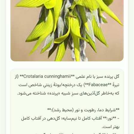
گل پرنده سبز با نام علمی **Crotalaria cunninghamii** (از
تیرهٔ **Fabaceae**) یک درختچه/بوتهٔ زینتیِ شاخص است
که به‌خاطر گل‌آذین‌های سبزِ شبیه «پرنده» شناخته می‌شود.
**شرایط دما، رطوبت و نور (محیط رشد):**
- **نور:** آفتاب کامل تا نیم‌سایه؛ گل‌دهی در آفتاب کامل
بهتر است.