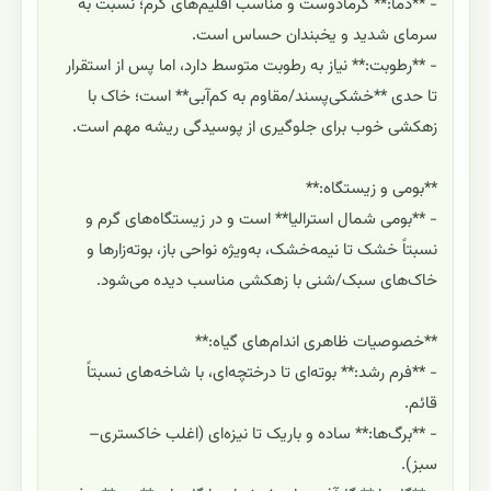
- **دما:** گرمادوست و مناسب اقلیم‌های گرم؛ نسبت به
سرمای شدید و یخبندان حساس است.
- **رطوبت:** نیاز به رطوبت متوسط دارد، اما پس از استقرار
تا حدی **خشکی‌پسند/مقاوم به کم‌آبی** است؛ خاک با
زهکشی خوب برای جلوگیری از پوسیدگی ریشه مهم است.
**بومی و زیستگاه:**
- **بومی شمال استرالیا** است و در زیستگاه‌های گرم و
نسبتاً خشک تا نیمه‌خشک، به‌ویژه نواحی باز، بوته‌زارها و
خاک‌های سبک/شنی با زهکشی مناسب دیده می‌شود.
**خصوصیات ظاهری اندام‌های گیاه:**
- **فرم رشد:** بوته‌ای تا درختچه‌ای، با شاخه‌های نسبتاً
قائم.
- **برگ‌ها:** ساده و باریک تا نیزه‌ای (اغلب خاکستری–
سبز).