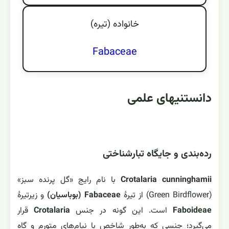
خانواده (تيره)
Fabaceae
دانستنیهای علمی
رده‌بندی و جایگاه تبارشناختی
Crotalaria cunninghamii
با نام رایج «گل پرنده سبز»
(Green Birdflower) از تیرهٔ
Fabaceae (بوباسیان)
و زیرتیرهٔ
Faboideae
است. این گونه در جنس
Crotalaria
قرار
می‌گیرد؛ جنسی که به‌طور شاخص با نیام‌های متورم و گاه